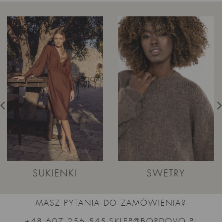
SUKIENKI
SWETRY
MASZ PYTANIA DO ZAMÓWIENIA?
+48 607 256 545
SKLEP@BORDOVO.PL