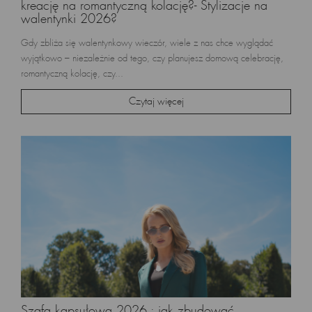
kreację na romantyczną kolację?- Stylizacje na
walentynki 2026?
Gdy zbliża się walentynkowy wieczór, wiele z nas chce wyglądać
wyjątkowo – niezależnie od tego, czy planujesz domową celebrację,
romantyczną kolację, czy...
Czytaj więcej
Szafa kapsułowa 2026 : jak zbudować