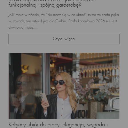
funkcjonalną i spójną garderobę?
Jeśli masz wrażenie, że “nie masz się w co ubrać”, mimo że szafa pęka
w szwach, ten artykuł jest dla Ciebie. Szafa kapsułowa 2026 nie jest
chwilową modą,...
Czytaj więcej
Kobiecy ubiór do pracy: elegancja, wygoda i