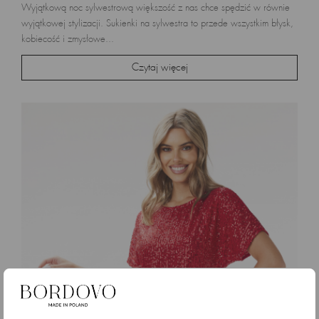
Wyjątkową noc sylwestrową większość z nas chce spędzić w równie
wyjątkowej stylizacji. Sukienki na sylwestra to przede wszystkim błysk,
kobiecość i zmysłowe...
Czytaj więcej
Modne sukienki na święta: jak wybrać idealną
kreację na Boże Narodzenie?