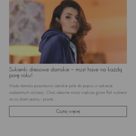
Sukienki dresowe damskie – must have na każdą
porę roku!
Moda damska pozostawia szerokie pole do popisu w zakresie
codziennych stylizacji. Choć obecnie coraz większe grono Pań wybiera
na co dzień jeansy i proste...
Czytaj więcej