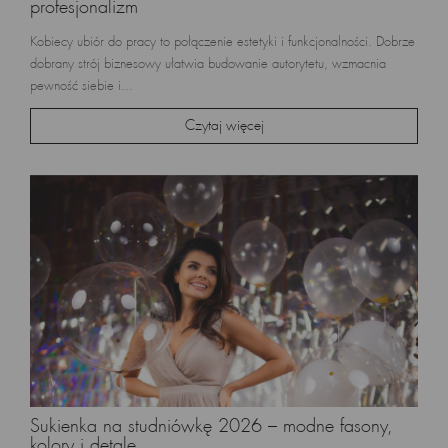
profesjonalizm
Kobiecy ubiór do pracy to połączenie estetyki i funkcjonalności. Dobrze
dobrany strój biznesowy ułatwia budowanie autorytetu, wzmacnia
pewność siebie i...
Czytaj więcej
Sukienka na studniówkę 2026 – modne fasony,
kolory i detale