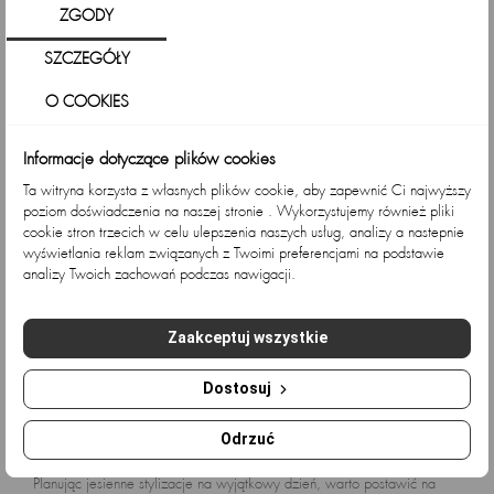
Święta Bożego Narodzenia to czas, kiedy wyjątkowy nastrój aż prosi
ZGODY
się o równie wyjątkowe kreacje świąteczne. Odpowiednia sukienka
świąteczna powinna łączyć...
SZCZEGÓŁY
Czytaj więcej
O COOKIES
Informacje dotyczące plików cookies
Ta witryna korzysta z własnych plików cookie, aby zapewnić Ci najwyższy
poziom doświadczenia na naszej stronie . Wykorzystujemy również pliki
cookie stron trzecich w celu ulepszenia naszych usług, analizy a nastepnie
wyświetlania reklam związanych z Twoimi preferencjami na podstawie
analizy Twoich zachowań podczas nawigacji.
Zaakceptuj wszystkie
Dostosuj
Jesień w eleganckim wydaniu - moda weselna dla
Odrzuć
gości
Planując jesienne stylizacje na wyjątkowy dzień, warto postawić na