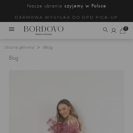
Nasze ubrania
szyjemy w Polsce
DARMOWA WYSYŁKA DO DPD PICK-UP
0
Strona główna
Blog
Blog