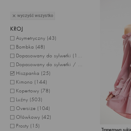
wyczyść wszystko

KRÓJ
Asymetryczny
(43)
Bombka
(48)
Dopasowany do sylwetki
(150)
Dopasowany do sylwetki / obcisły
(83)

Hiszpanka
(25)
Kimono
(144)
Kopertowy
(78)
Luźny
(503)
Oversize
(104)
Ołówkowy
(42)
Prosty
(15)
Trapezowa sukie