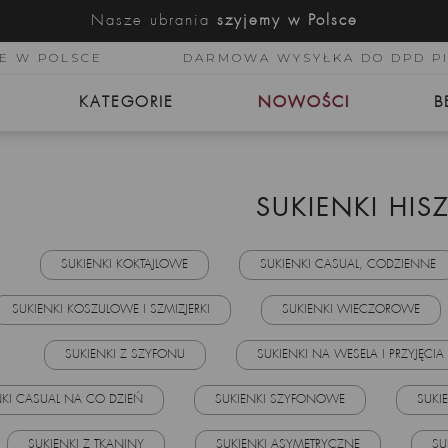
Nasze ubrania
szyjemy w Polsce
E W POLSCE
DARMOWA WYSYŁKA DO DPD P
KATEGORIE
NOWOŚCI
B
SUKIENKI HIS
SUKIENKI KOKTAJLOWE
SUKIENKI CASUAL, CODZIENNE
SUKIENKI KOSZULOWE I SZMIZJERKI
SUKIENKI WIECZOROWE
SUKIENKI Z SZYFONU
SUKIENKI NA WESELA I PRZYJĘCIA
NKI CASUAL NA CO DZIEŃ
SUKIENKI SZYFONOWE
SUKI
SUKIENKI Z TKANINY
SUKIENKI ASYMETRYCZNE
SU