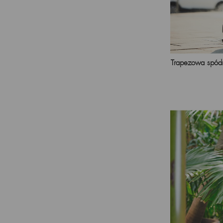
Trapezowa spódn