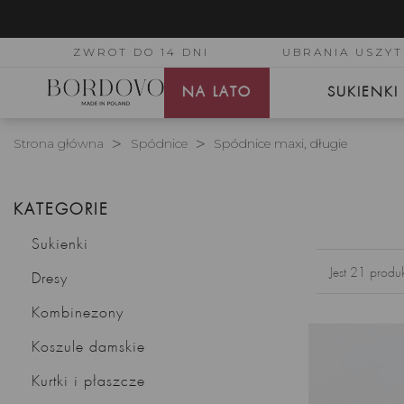
ZWROT DO 14 DNI
UBRANIA USZYT
NA LATO
SUKIENKI
Strona główna
Spódnice
Spódnice maxi, długie
KATEGORIE
Sukienki
Jest 21 produ
Dresy
Kombinezony
Koszule damskie
Kurtki i płaszcze