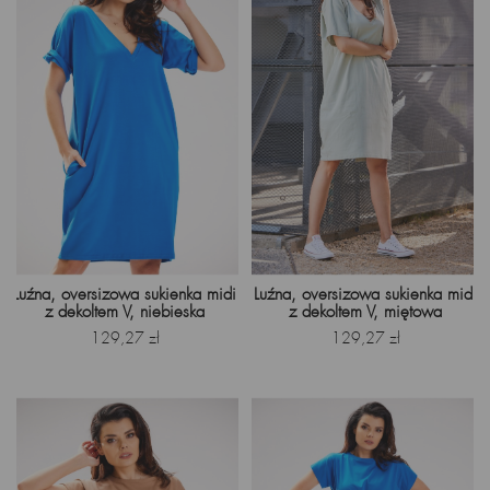
Luźna, oversizowa sukienka midi
Luźna, oversizowa sukienka midi
z dekoltem V, niebieska
z dekoltem V, miętowa
Cena
Cena
129,27 zł
129,27 zł