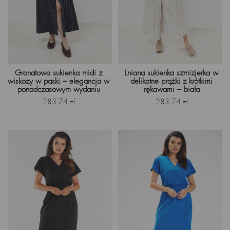
Granatowa sukienka midi z
Lniana sukienka szmizjerka w
wiskozy w paski – elegancja w
delikatne prążki z krótkimi
ponadczasowym wydaniu
rękawami – biała
Cena
Cena
283,74 zł
283,74 zł