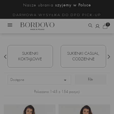
Nasze ubrania
szyjemy w Polsce
DARMOWA WYSYŁKA DO DPD PICK-UP
0
SUKIENKI
SUKIENKI CASUAL,
KOKTAJLOWE
CODZIENNE

Filtr
Dostępne
Pokazano 1-45 z 154 pozycji