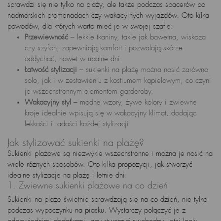
sprawdzi się nie tylko na plaży, ale także podczas spacerów po
nadmorskich promenadach czy wakacyjnych wyjazdów. Oto kilka
powodów, dla których warto mieć je w swojej szafie:
Przewiewność
– lekkie tkaniny, takie jak bawełna, wiskoza
czy szyfon, zapewniają komfort i pozwalają skórze
oddychać, nawet w upalne dni.
Łatwość stylizacji
– sukienki na plażę można nosić zarówno
solo, jak i w zestawieniu z kostiumem kąpielowym, co czyni
je wszechstronnym elementem garderoby.
Wakacyjny styl
– modne wzory, żywe kolory i zwiewne
kroje idealnie wpisują się w wakacyjny klimat, dodając
lekkości i radości każdej stylizacji.
Jak stylizować sukienki na plażę?
Sukienki plażowe są niezwykle wszechstronne i można je nosić na
wiele różnych sposobów. Oto kilka propozycji, jak stworzyć
idealne stylizacje na plażę i letnie dni:
1. Zwiewne sukienki plażowe na co dzień
Sukienki na plażę świetnie sprawdzają się na co dzień, nie tylko
podczas wypoczynku na piasku. Wystarczy połączyć je z