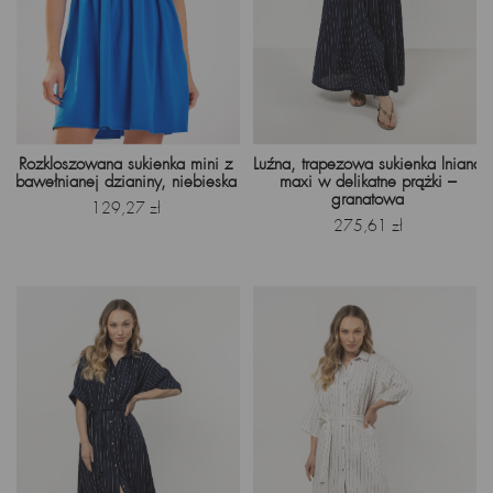
Rozkloszowana sukienka mini z
Luźna, trapezowa sukienka lniana
bawełnianej dzianiny, niebieska
maxi w delikatne prążki –
granatowa
Cena
129,27 zł
Cena
275,61 zł