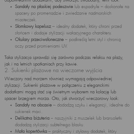
odpowiednimi dodatkami, aby stworzyć swobodny, letni look:
Sandały na płaskiej podeszwie
lub espadryle – doskonałe na
spacery po promenadzie i zwiedzanie nadmorskich
miasteczek.
Słomkowy kapelusz
– idealny dodatek, który chroni przed
słońcem i dodaje stylizacji wakacyjnego charakteru.
Okulary przeciwsłoneczne
– podkreślą letni styl i chronią
oczy przed promieniami UV.
Taka stylizacja sprawdzi się zarówno podczas relaksu na plaży,
jak i na letnich spotkaniach przy kawie.
2. Sukienki plażowe na wieczorne wyjścia
Wieczory nad morzem również wymagają odpowiedniej
stylizacji. Sukienki plażowe w połączeniu z eleganckimi
dodatkami mogą stać się świetnym wyborem na kolację lub
spacer brzegiem morza. Oto, jak stworzyć wieczorowy look:
Sandały na obcasie
– dodadzą szyku i elegancji, idealne do
sukienek maxi.
Delikatna biżuteria
– naszyjniki z muszelek lub bransoletki
dodadzą stylizacji subtelnego blasku.
Mała kopertówka
– praktyczny i stylowy dodatek, który