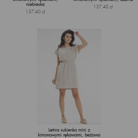
niebieska
Cena
137,40 zł
Cena
137,40 zł
Letnia sukienka mini z
kimonowymi rękawami, beżowa