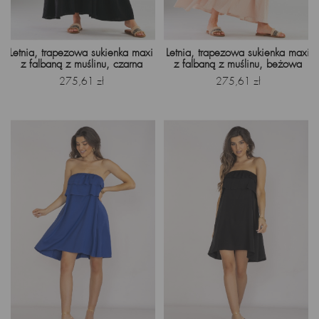
Letnia, trapezowa sukienka maxi
Letnia, trapezowa sukienka maxi
z falbaną z muślinu, czarna
z falbaną z muślinu, beżowa
Cena
Cena
275,61 zł
275,61 zł