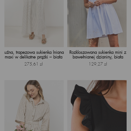
Luźna, trapezowa sukienka lniana
Rozkloszowana sukienka mini z
maxi w delikatne prążki – biała
bawełnianej dzianiny, biała
Cena
Cena
275,61 zł
129,27 zł