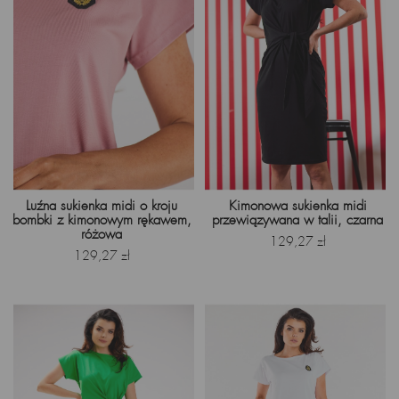
Luźna sukienka midi o kroju
Kimonowa sukienka midi
bombki z kimonowym rękawem,
przewiązywana w talii, czarna
różowa
Cena
129,27 zł
Cena
129,27 zł