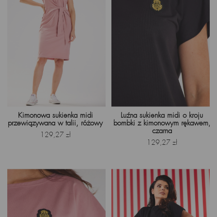
Kimonowa sukienka midi
Luźna sukienka midi o kroju
przewiązywana w talii, różowy
bombki z kimonowym rękawem,
czarna
Cena
129,27 zł
Cena
129,27 zł