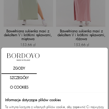
Bawełniana sukienka maxi z
Bawełniana sukienka maxi z
dekoltem V i krótkimi rękawami,
dekoltem V i krótkimi rękawami,
miętowa
różowa
Cena
Cena
153,66 zł
153,66 zł
ZGODY
SZCZEGÓŁY
O COOKIES
Informacje dotyczące plików cookies
Ta witryna korzysta z własnych plików cookie, aby zapewnić Ci najwyższy