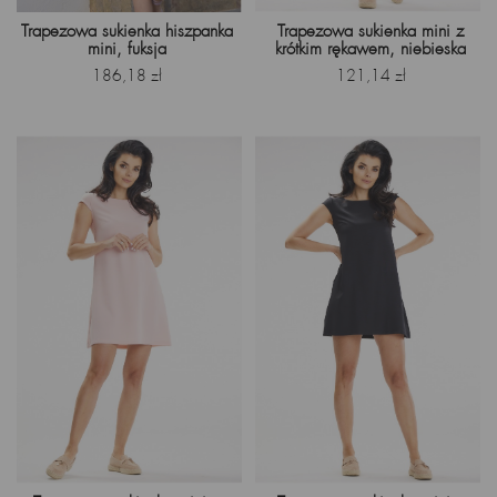
Trapezowa sukienka hiszpanka
Trapezowa sukienka mini z
mini, fuksja
krótkim rękawem, niebieska
Cena
Cena
186,18 zł
121,14 zł