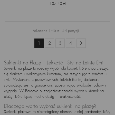
Cena
137,40 zł
Pokazano 1-45 z 154 pozycji

1
2
3
4
Sukienki na Plażę – Lekkość i Styl na Letnie Dni
Sukienki na plażę to idealny wybór dla kobiet, które chcą cieszyć
się słońcem i wakacyjnym klimatem, nie rezygnując z komfortu i
stylu. Wykonane z przewiewnych, lekkich tkanin, doskonale
sprawdzają się na gorące dni, zapewniając swobodę ruchów i
wygodę. W Bordovo.pl znajdziesz szeroki wybór
sukienek na
plażę
, które łączą modny design i praktyczność.
Dlaczego warto wybrać sukienki na plażę?
Sukienki plażowe to niezastąpiony element letniej garderoby, który