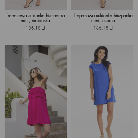
Trapezowa sukienka hiszpanka
Trapezowa sukienka hiszpanka
mini, niebieska
mini, czarna
Cena
Cena
186,18 zł
186,18 zł