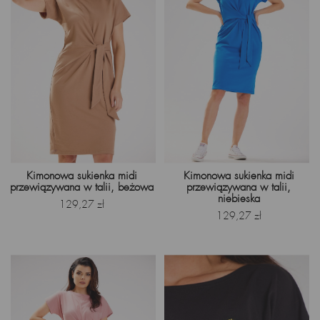
Kimonowa sukienka midi
Kimonowa sukienka midi
przewiązywana w talii, beżowa
przewiązywana w talii,
niebieska
Cena
129,27 zł
Cena
129,27 zł