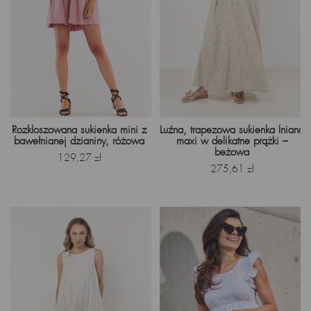
Rozkloszowana sukienka mini z
Luźna, trapezowa sukienka lniana
bawełnianej dzianiny, różowa
maxi w delikatne prążki –
beżowa
Cena
129,27 zł
Cena
275,61 zł