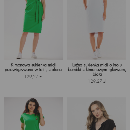
Kimonowa sukienka midi
Luźna sukienka midi o kroju
przewiązywana w talii, zielona
bombki z kimonowym rękawem,
biała
Cena
129,27 zł
Cena
129,27 zł