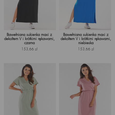
Bawełniana sukienka maxi z
Bawełniana sukienka maxi z
dekoltem V i krótkimi rękawami,
dekoltem V i krótkimi rękawami,
czarna
niebieska
Cena
Cena
153,66 zł
153,66 zł