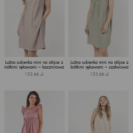
Luźna sukienka mini na stójce z
Luźna sukienka mini na stójce z
krótkimi rękawami – kaszmirowa
krótkimi rękawami – szałwiowa
Cena
Cena
153,66 zł
153,66 zł