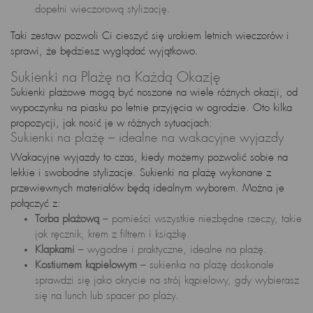
dopełni wieczorową stylizację.
Taki zestaw pozwoli Ci cieszyć się urokiem letnich wieczorów i
sprawi, że będziesz wyglądać wyjątkowo.
Sukienki na Plażę na Każdą Okazję
Sukienki plażowe mogą być noszone na wiele różnych okazji, od
wypoczynku na piasku po letnie przyjęcia w ogrodzie. Oto kilka
propozycji, jak nosić je w różnych sytuacjach:
Sukienki na plażę – idealne na wakacyjne wyjazdy
Wakacyjne wyjazdy to czas, kiedy możemy pozwolić sobie na
lekkie i swobodne stylizacje. Sukienki na plażę wykonane z
przewiewnych materiałów będą idealnym wyborem. Można je
połączyć z:
Torba plażową
– pomieści wszystkie niezbędne rzeczy, takie
jak ręcznik, krem z filtrem i książkę.
Klapkami
– wygodne i praktyczne, idealne na plażę.
Kostiumem kąpielowym
– sukienka na plażę doskonale
sprawdzi się jako okrycie na strój kąpielowy, gdy wybierasz
się na lunch lub spacer po plaży.