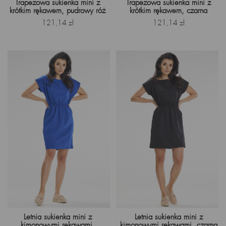
Trapezowa sukienka mini z
Trapezowa sukienka mini z
krótkim rękawem, pudrowy róż
krótkim rękawem, czarna
Cena
Cena
121,14 zł
121,14 zł
Letnia sukienka mini z
Letnia sukienka mini z
kimonowymi rękawami,
kimonowymi rękawami, czarna