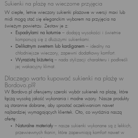
Sukienki na plażę na wieczorne przyjęcia
W ciepłe, letnie wieczory sukienki plażowe w wersji maxi lub
midi mogą stać się eleganckim wyborem na przyjęcia na
świeżym powietrzu. Zestaw je z:
Espadrylami na koturnie
– dodają wysokości i świetnie
komponują się z dłuższymi sukienkami.
Delikatnym swetrem lub kardiganem
– idealny na
chłodniejsze wieczory, zapewni dodatkowy komfort.
Wyrazistą biżuterią
– nada stylizacji charakteru i podkreśli
jej wakacyjny klimat.
Dlaczego warto kupować sukienki na plażę w
Bordovo.pl?
W Bordovo.pl oferujemy szeroki wybór sukienek na plażę, które
łączą wysoką jakość wykonania i modne wzory. Nasze produkty
są starannie dobrane, aby sprostać oczekiwaniom nawet
najbardziej wymagających klientek. Oto, co wyróżnia naszą
ofertę:
Naturalne materiały
– nasze sukienki wykonane są z lekkich,
przewiewnych tkanin, które zapewniają komfort nawet w