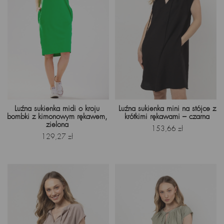
Luźna sukienka midi o kroju
Luźna sukienka mini na stójce z
bombki z kimonowym rękawem,
krótkimi rękawami – czarna
zielona
Cena
153,66 zł
Cena
129,27 zł