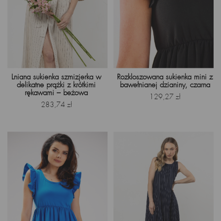
Lniana sukienka szmizjerka w
Rozkloszowana sukienka mini z
delikatne prążki z krótkimi
bawełnianej dzianiny, czarna
rękawami – beżowa
Cena
129,27 zł
Cena
283,74 zł