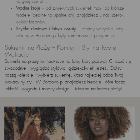
najgorętsze dni.
Modne kroje
– od zwiewnych sukienek maxi po krótsze
modele idealne na upalne dni, znajdziesz u nas szeroki
wybór fasonów.
Szybka dostawa i łatwe zwroty
– robimy wszystko, aby
zakupy w Bordovo.pl były komfortowe i przyjemne.
Sukienki na Plażę – Komfort i Styl na Twoje
Wakacje
Sukienki na plażę to must-have na lato, który pozwoli Ci czuć się
swobodnie i wyglądać stylowo, gdziekolwiek jesteś. Odkryj
naszą kolekcję i wybierz sukienkę, która najlepiej odda Twój
wakacyjny styl. W Bordovo.pl znajdziesz kreacje, które łączą
lekkość, wygodę i modny design – idealne na każdą plażę!