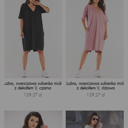
Luźna, oversizowa sukienka midi
Luźna, oversizowa sukienka midi
z dekoltem V, czarna
z dekoltem V, różowa
Cena
Cena
129,27 zł
129,27 zł