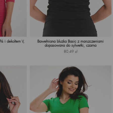
 i dekoltem V,
Bawełniana bluzka Basic z marszczeniami
dopasowana do sylwetki, czarna
Cena
80,49 zł