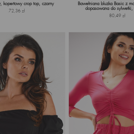
, kopertowy crop top, czarny
Bawełniana bluzka Basic z m
dopasowana do sylwetki
Cena
72,36 zł
Cena
80,49 zł