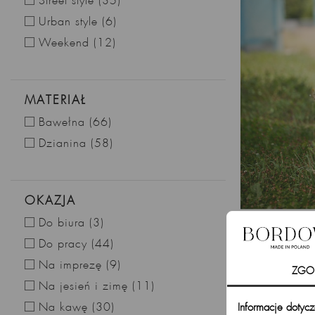
Street style
(35)
Urban style
(6)
Weekend
(12)
MATERIAŁ
Bawełna
(66)
Dzianina
(58)
OKAZJA
Dopasowana bl
Do biura
(3)
Do pracy
(44)
Na imprezę
(9)
ZGO
Na jesień i zimę
(11)
Na kawę
(30)
Informacje dotyc