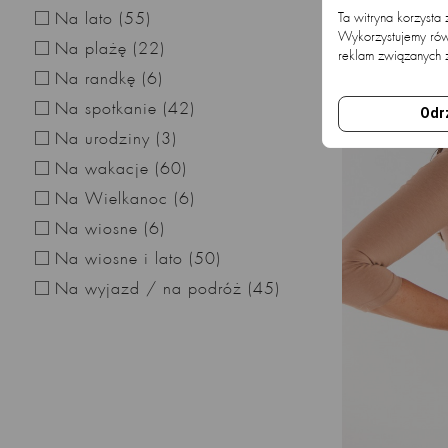
Na lato
(55)
Ta witryna korzysta
Wykorzystujemy równ
Na plażę
(22)
reklam związanych 
Na randkę
(6)
Na spotkanie
(42)
Odr
Na urodziny
(3)
Na wakacje
(60)
Na Wielkanoc
(6)
Na wiosne
(6)
Na wiosne i lato
(50)
Na wyjazd / na podróż
(45)