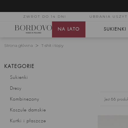
ZWROT DO 14 DNI
UBRANIA USZYT
NA LATO
SUKIENKI
Strona główna
T-shit i topy
KATEGORIE
Sukienki
Dresy
Kombinezony
Jest 66 produ
Koszule damskie
Kurtki i płaszcze