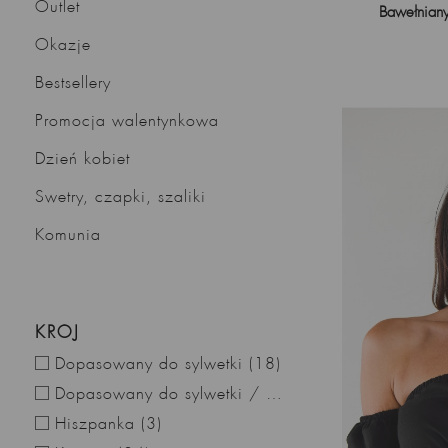
Outlet
Bawełniany
Okazje
Bestsellery
Promocja walentynkowa
Dzień kobiet
Swetry, czapki, szaliki
Komunia
KRÓJ
Dopasowany do sylwetki
(18)
Dopasowany do sylwetki / obcisły
(15)
Hiszpanka
(3)