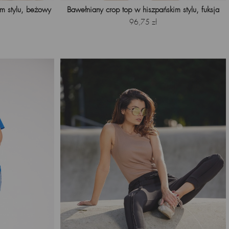
im stylu, beżowy
Bawełniany crop top w hiszpańskim stylu, fuksja
Cena
96,75 zł