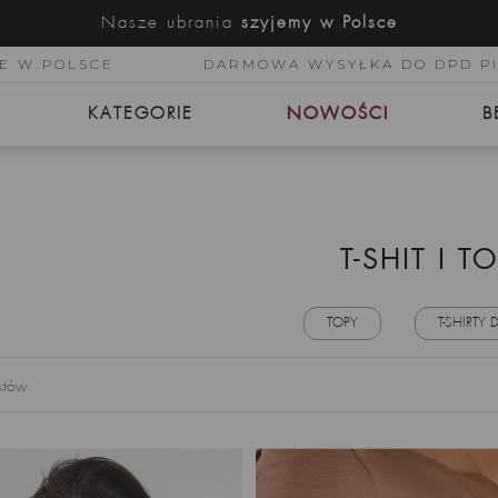
Nasze ubrania
szyjemy w Polsce
E W POLSCE
DARMOWA WYSYŁKA DO DPD P
KATEGORIE
NOWOŚCI
B
T-SHIT I T
TOPY
T-SHIRTY
któw.