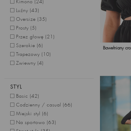
Kimono
(24)
Luźny
(43)
Oversize
(35)
Prosty
(5)
Przez głowę
(21)
Szerokie
(6)
Bawełniany cro
Trapezowy
(10)
Zwiewny
(4)
STYL
Basic
(42)
Codzienny / casual
(66)
Miejski styl
(6)
Na sportowo
(63)