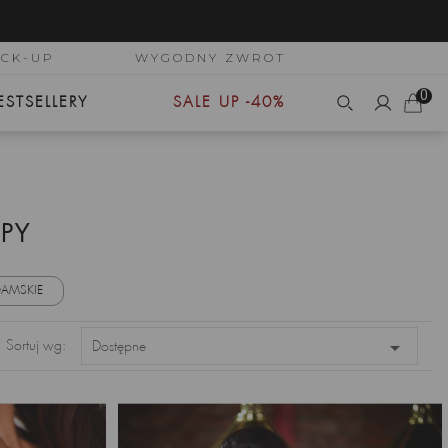
ICK-UP
WYGODNY ZWROT
0
ESTSELLERY
SALE UP -40%
OPY
 DAMSKIE

Sortuj wg:
Dostępne