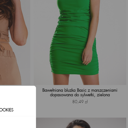
top, beżowy
Bawełniana bluzka Basic z marszczeniami
dopasowana do sylwetki, zielona
Cena
80,49 zł
OOKIES