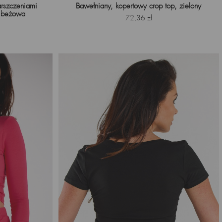
arszczeniami
Bawełniany, kopertowy crop top, zielony
, beżowa
Cena
72,36 zł