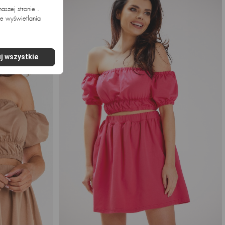
szej stronie .
ie wyświetlania
.
j wszystkie