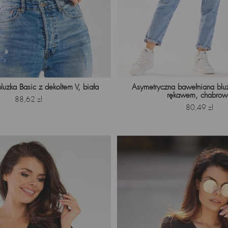
luzka Basic z dekoltem V, biała
Asymetryczna bawełniana bluz
rękawem, chabrow
Cena
88,62 zł
Cena
80,49 zł