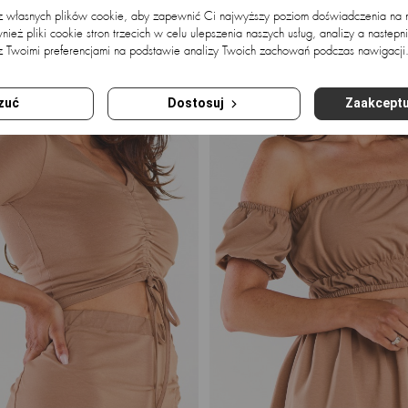
 z własnych plików cookie, aby zapewnić Ci najwyższy poziom doświadczenia na na
ież pliki cookie stron trzecich w celu ulepszenia naszych usług, analizy a nastepn
z Twoimi preferencjami na podstawie analizy Twoich zachowań podczas nawigacji
zuć
Dostosuj
Zaakceptu