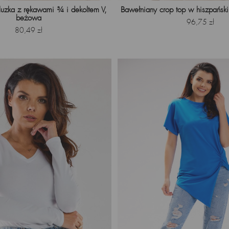
uzka z rękawami ¾ i dekoltem V,
Bawełniany crop top w hiszpańsk
beżowa
Cena
96,75 zł
Cena
80,49 zł