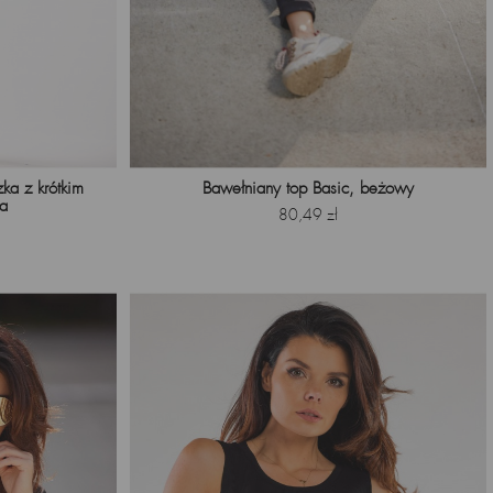
ka z krótkim
Bawełniany top Basic, beżowy
a
Cena
80,49 zł