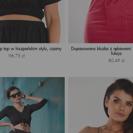
p top w hiszpańskim stylu, czarny
Dopasowana bluzka z rękawami ¾
fuksja
Cena
96,75 zł
Cena
80,49 zł