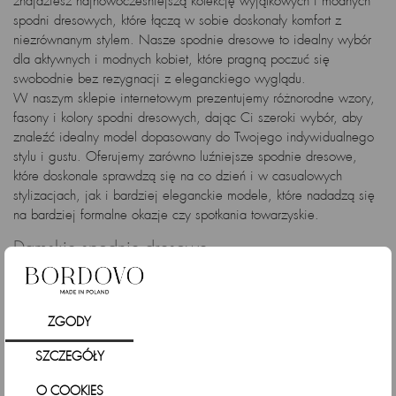
znajdziesz najnowocześniejszą kolekcję wyjątkowych i modnych
spodni dresowych, które łączą w sobie doskonały komfort z
niezrównanym stylem. Nasze spodnie dresowe to idealny wybór
dla aktywnych i modnych kobiet, które pragną poczuć się
swobodnie bez rezygnacji z eleganckiego wyglądu.
W naszym sklepie internetowym prezentujemy różnorodne wzory,
fasony i kolory spodni dresowych, dając Ci szeroki wybór, aby
znaleźć idealny model dopasowany do Twojego indywidualnego
stylu i gustu. Oferujemy zarówno luźniejsze spodnie dresowe,
które doskonale sprawdzą się na co dzień i w casualowych
stylizacjach, jak i bardziej eleganckie modele, które nadadzą się
na bardziej formalne okazje czy spotkania towarzyskie.
Damskie spodnie dresowe
Nasze damskie spodnie dresowe zostały starannie wykonane z
miękkich i przyjemnych w dotyku materiałów, co gwarantuje nie
tylko wygodę, ale także trwałość noszenia przez długi czas.
ZGODY
Elastyczna talia i regulowany ściągacz zapewniają idealne
dopasowanie do Twojej sylwetki, a jednocześnie pozwalają na
SZCZEGÓŁY
swobodę ruchu. Spodnie dresowe to nie tylko element codziennej
garderoby, ale także symbol nowoczesnej mody i wyjątkowej
O COOKIES