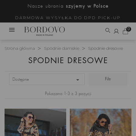
Nasze ubrania
szyjemy w Polsce
DARMOWA WYSYŁKA DO DPD PICK-UP
0
Strona główna
Spodnie damskie
Spodnie dresowe
SPODNIE DRESOWE

Filtr
Dostępne
Pokazano 1-3 z 3 pozycji