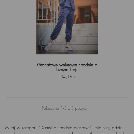
Granatowe welurowe spodnie o
luźnym kroju
Cena
134,15 zł
Pokazano 1-3 z 3 pozycji
Witaj w kategorii "Damskie spodnie dresowe" - miejsce, gdzie