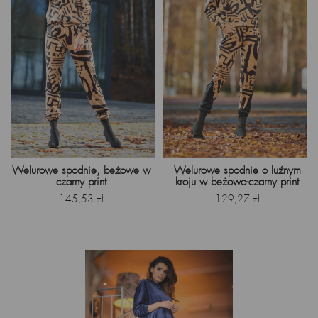
Welurowe spodnie, beżowe w
Welurowe spodnie o luźnym
czarny print
kroju w beżowo-czarny print
Cena
Cena
145,53 zł
129,27 zł