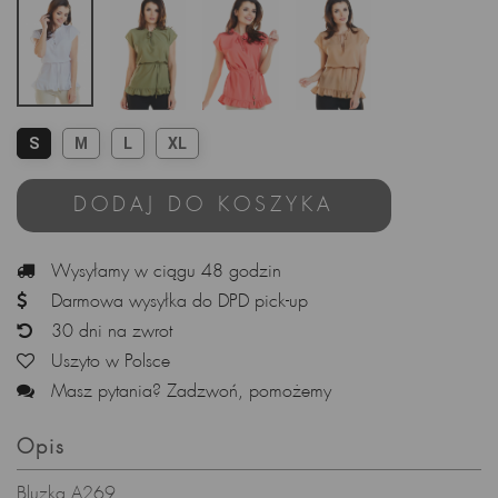
S
M
L
XL
DODAJ DO KOSZYKA
Wysyłamy w ciągu 48 godzin
Darmowa wysyłka do DPD pick-up
30 dni na zwrot
Uszyto w Polsce
Masz pytania? Zadzwoń, pomożemy
Opis
Bluzka A269