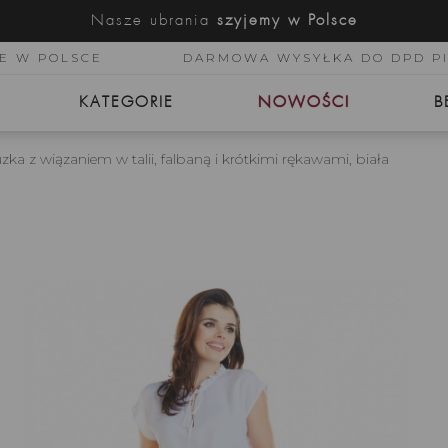
Nasze ubrania
szyjemy w Polsce
E W POLSCE
DARMOWA WYSYŁKA DO DPD P
KATEGORIE
NOWOŚCI
B
 z wiązaniem w talii, falbaną i krótkimi rękawami, biała