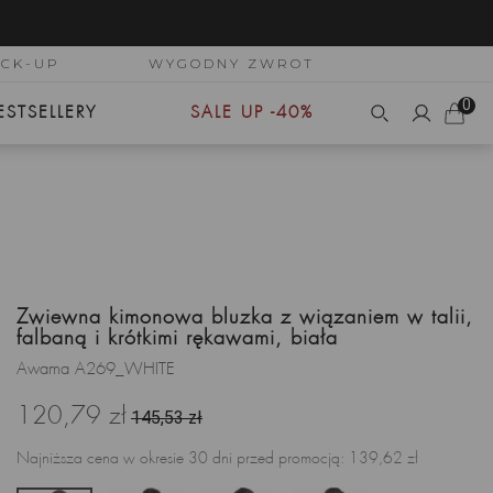
ICK-UP
WYGODNY ZWROT
0
ESTSELLERY
SALE UP -40%
Zwiewna kimonowa bluzka z wiązaniem w talii,
falbaną i krótkimi rękawami, biała
Awama A269_WHITE
120,79 zł
145,53 zł
Najniższa cena w okresie 30 dni przed promocją:
139,62 zł