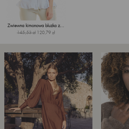
Zwiewna kimonowa bluzka z...
Cena
145,53 zł
Cena
120,79 zł
podstawowa