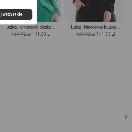
j wszystkie
Luźna, kimonowa bluzka...
Luźna, kimonowa bluzka...
Cena
169,92 zł
Cena
Cena
169,92 zł
Cena
141,03 zł
141,03 zł
podstawowa
podstawowa