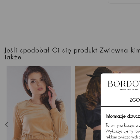
Jeśli spodobał Ci się produkt Zwiewna ki
także
ZGO
Informacje dotyc
Ta witryna korzysta
Wykorzystujemy równ
reklam związanych 