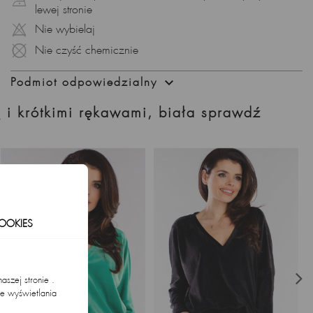
lewej stronie
Nie wybielaj
Nie czyść chemicznie

Podmiot odpowiedzialny
 i krótkimi rękawami, biała sprawdź
OOKIES
szej stronie .
ie wyświetlania
.