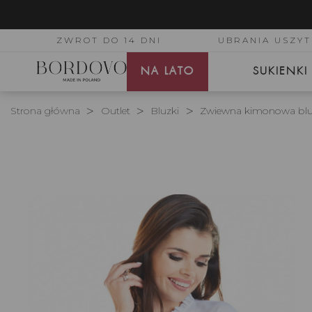
ZWROT DO 14 DNI
UBRANIA USZYT
NA LATO
SUKIENKI
Strona główna
Outlet
Bluzki
Zwiewna kimonowa bluzka