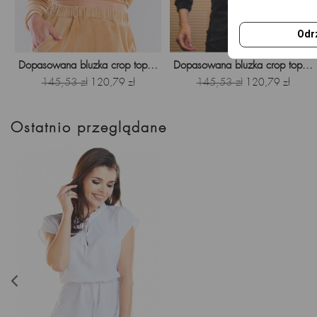
Odr
Dopasowana bluzka crop top...
Dopasowana bluzka crop top...
Cena
145,53 zł
Cena
Cena
145,53 zł
Cena
120,79 zł
120,79 zł
podstawowa
podstawowa
Ostatnio przeglądane