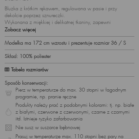
Bluzka z krótkim rękawem, regulowana w pasie i przy
dekolcie poprzez sznureczki.
Wykonana z miękkiej i delikatnej tkaniny, zapewni
niesamowity komfort noszenia i wygodę.
Zobacz więcej
Świetnie sprawdzi się do ołówkowej spódnicy, dżinsów lub
szerokich spodni.
Modelka ma 172 cm wzrostu i prezentuje rozmiar 36 / S
Subtelne falbanki nadają całości lekko zmysłowego
charakteru.
Skład: 100% poliester
Pierz w 30 stopniach w delikatnym detergencie, nie wybielaj,
Tabela rozmiarów
nie susz w suszarce.
Prasuj w niskiej temperaturze.
Sposób konserwacji:
Produkt wyprodukowany w Polsce.
Pierz w temperaturze do max. 30 stopni w łagodnym
Skład surowcowy:
programie, np. pranie ręczne
Tkanina: 100% poliester
Produkty należy prać z podobnymi kolorami: tj. np. białe
Prezentowany rozmiar: 36, wzrost modelki: 172
z białymi, czerwone z czerwonymi, czarne z czarnymi
itd. Istnieje ryzyko zafarbowania
Nie susz w suszarce bębnowej
Prasuj w temperaturze max. 110 stopni bez pary na