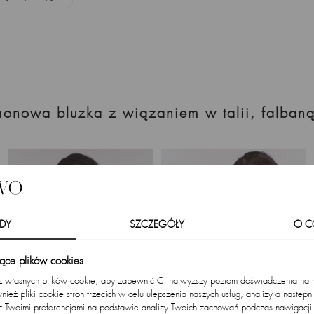
monowa bluzka z wiązaniem w talii, falbaną
DY
SZCZEGÓŁY
O C
zące plików cookies
 z własnych plików cookie, aby zapewnić Ci najwyższy poziom doświadczenia na na
ież pliki cookie stron trzecich w celu ulepszenia naszych usług, analizy a nastepn
z Twoimi preferencjami na podstawie analizy Twoich zachowań podczas nawigacji