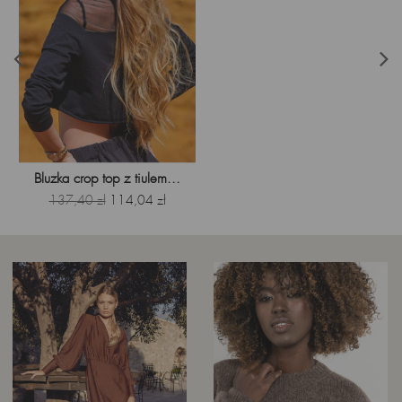
Bluzka crop top z tiulem...
Cena
Cena
137,40 zł
114,04 zł
podstawowa