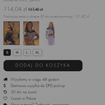
InfiniteYou M237_BLACK
114,04 zł
137,40 zł
Najniższa cena w okresie 30 dni przed promocją:
131,82 zł
S
M
L
XL
DODAJ DO KOSZYKA
Wysyłamy w ciągu 48 godzin
Darmowa wysyłka do DPD pick-up
30 dni na zwrot
Uszyto w Polsce
Masz pytania? Zadzwoń, pomożemy