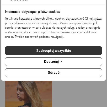
Informacje dotyczące plików cookies
Ta witryna korzysta z własnych plików cookie, aby zapewnić Ci najwyższy
poziom doświadczenia na naszej stronie . Wykorzystujemy również pliki
cookie stron trzecich w celu ulepszenia naszych usług, analizy a nastepnie
wyświetlania reklam związanych z Twoimi preferencjami na podstawie
analizy Twoich zachowań podczas nawigacji.
Zaakceptuj wszystkie
Dopasowana bluzka crop top...
Dopasowana bluzka crop top...
D
Cena
Cena
Cena
Cena
145,53 zł
120,79 zł
145,53 zł
120,79 zł
Dostosuj
podstawowa
podstawowa
Ostatnio przeglądane
Odrzuć