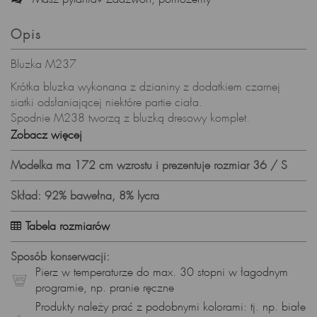
Opis
Bluzka M237
Krótka bluzka wykonana z dzianiny z dodatkiem czarnej
siatki odsłaniającej niektóre partie ciała.
Spodnie M238 tworzą z bluzką dresowy komplet.
Surowe wykończenie i wstawki z siatki dodają jej
Zobacz więcej
unikatowego charakteru.
Modelka ma 172 cm wzrostu i prezentuje rozmiar 36 / S
Skład materiału:
92% bawełna, 8% lycra
Skład: 92% bawełna, 8% lycra
Prezentowany rozmiar: S, wzrost modelki: 172
Zaprojektowano i uszyto w Polsce
Tabela rozmiarów
Pierz w 30 stopniach w delikatnym detergencie, nie wybielaj,
nie susz w suszarce.
Sposób konserwacji:
Prasuj w niskiej temperaturze.
Pierz w temperaturze do max. 30 stopni w łagodnym
programie, np. pranie ręczne
Produkty należy prać z podobnymi kolorami: tj. np. białe