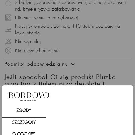
z białymi, czerwone z czerwonymi, czarne z czarnymi
itd. Istnieje ryzyko zafarbowania
Nie susz w suszarce bębnowej
Prasuj w temperaturze max. 110 stopni bez pary na
lewej stronie
Nie wybielaj
Nie czyść chemicznie

Podmiot odpowiedzialny
Jeśli spodobał Ci się produkt Bluzka
crop top z tiulem przy dekolcie i
rękawach i długimi rękawami, czarna
sprawdź także
ZGODY
SZCZEGÓŁY
O COOKIES