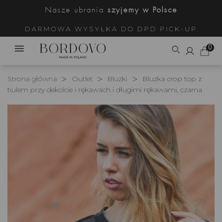
Nasze ubrania
szyjemy w Polsce
DARMOWA WYSYŁKA DO DPD PICK-UP
0
Strona główna
Outlet
Bluzki
Bluzka crop top z
tiulem przy dekolcie i rękawach i długimi rękawami, czarna