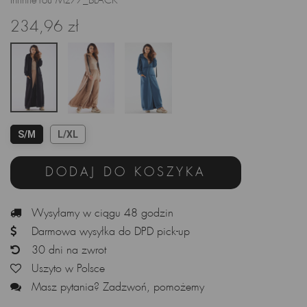
InfiniteYou M277_BLACK
234,96 zł
S/M
L/XL
DODAJ DO KOSZYKA
Wysyłamy w ciągu 48 godzin
Darmowa wysyłka do DPD pick-up
30 dni na zwrot
Uszyto w Polsce
Masz pytania? Zadzwoń, pomożemy