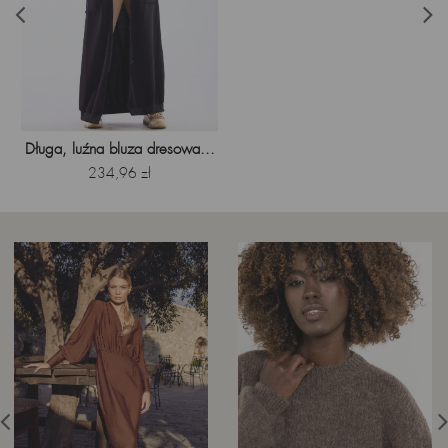
Długa, luźna bluza dresowa...
Cena
234,96 zł