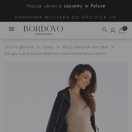
Nasze ubrania
szyjemy w Polsce
DARMOWA WYSYŁKA DO DPD PICK-UP
0
Strona główna
Dresy
Bluzy dresowe damskie
Długa, luźna bluza dresowa maxi rozpinana, czarna