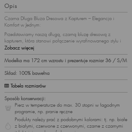
Opis
Czarna Długa Bluza Dresowa z Kapturem – Elegancja i
Komfort w Jednym:
Przedstawiamy naszą długą, czarną bluzę dresową z
kapturem, która stanowi połączenie wyrafinowanego stylu i
niezrównanego komfortu. Czarny kolor dodaje bluzie
Zobacz więcej
elegancji, a miękka dzianina typu "pętelka" zapewnia uczucie
przyjemności na skórze.
Modelka ma 172 cm wzrostu i prezentuje rozmiar 36 / S/M
Specyfikacje Produktu:
Skład: 100% bawełna
Materiał: Miękka, bawełniana dzianina typu "pętelka"
Tabela rozmiarów
Fason: Długi krój, rozpinana, kaptur
Detale: Zamek na przodzie, troczki w talii, długość do kostek
Sposób konserwacji:
Pierz w temperaturze do max. 30 stopni w łagodnym
Styl: Uniwersalny, idealny na co dzień
programie, np. pranie ręczne
Kolor: Czarny
Produkty należy prać z podobnymi kolorami: tj. np. białe
z białymi, czerwone z czerwonymi, czarne z czarnymi
Czarna Elegancja – Ponadczasowy Styl: