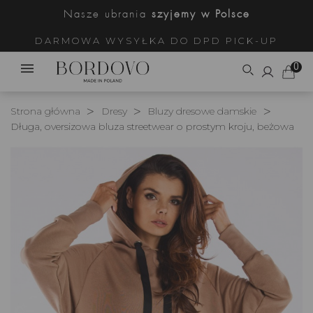
Nasze ubrania
szyjemy w Polsce
DARMOWA WYSYŁKA DO DPD PICK-UP
0
Strona główna
Dresy
Bluzy dresowe damskie
Długa, oversizowa bluza streetwear o prostym kroju, beżowa