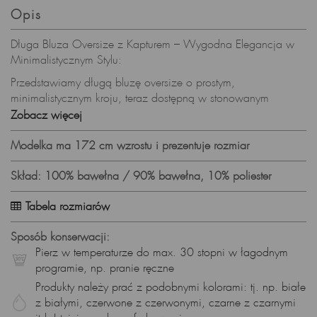
Opis
Długa Bluza Oversize z Kapturem – Wygodna Elegancja w
Minimalistycznym Stylu:
Przedstawiamy długą bluzę oversize o prostym,
minimalistycznym kroju, teraz dostępną w stonowanym
odcieniu beżu. Ta wyjątkowa bluza nie tylko oferuje komfort
Zobacz więcej
noszenia, ale także prezentuje się stylowo, łącząc elegancję
z luzem codziennego streetwear'u.
Modelka ma 172 cm wzrostu i prezentuje rozmiar
Specyfikacje Produktu:
Skład: 100% bawełna / 90% bawełna, 10% poliester
Materiał: Miękka bawełniana dzianina
Tabela rozmiarów
Fason: Oversize, kaptur, kieszeń kangurka, rozcięcia po
bokach
Sposób konserwacji:
Styl: Streetwear, minimalistyczny
Pierz w temperaturze do max. 30 stopni w łagodnym
programie, np. pranie ręczne
Kolor: Beżowy
Produkty należy prać z podobnymi kolorami: tj. np. białe
Długość: Do połowy uda
z białymi, czerwone z czerwonymi, czarne z czarnymi