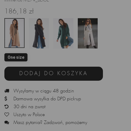
InfiniteYou M279_BEIGE
186,18 zł
One size
DODAJ DO KOSZYKA
Wysyłamy w ciągu 48 godzin
Darmowa wysyłka do DPD pick-up
30 dni na zwrot
Uszyto w Polsce
Masz pytania? Zadzwoń, pomożemy