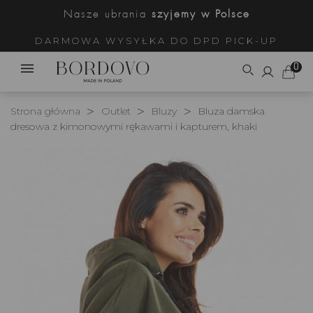
Nasze ubrania
szyjemy w Polsce
DARMOWA WYSYŁKA DO DPD PICK-UP
0
Strona główna
Outlet
Bluzy
Bluza damska
dresowa z kimonowymi rękawami i kapturem, khaki