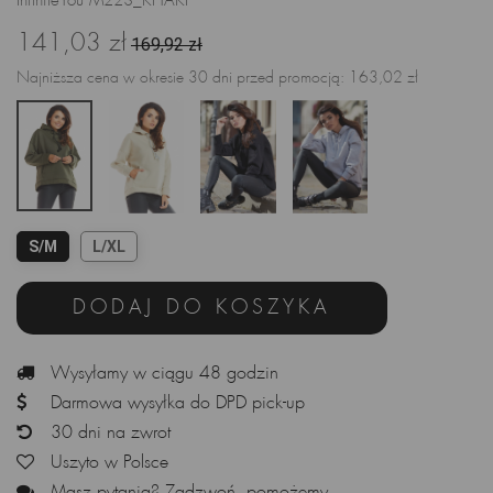
InfiniteYou M223_KHAKI
141,03 zł
169,92 zł
Najniższa cena w okresie 30 dni przed promocją:
163,02 zł
S/M
L/XL
DODAJ DO KOSZYKA
Wysyłamy w ciągu 48 godzin
Darmowa wysyłka do DPD pick-up
30 dni na zwrot
Uszyto w Polsce
Masz pytania? Zadzwoń, pomożemy