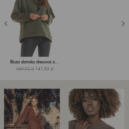
Bluza damska dresowa z...
Cena
Cena
169,92 zł
141,03 zł
podstawowa