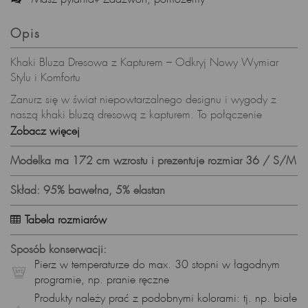
Opis
Khaki Bluza Dresowa z Kapturem – Odkryj Nowy Wymiar
Stylu i Komfortu
Zanurz się w świat niepowtarzalnego designu i wygody z
naszą khaki bluzą dresową z kapturem. To połączenie
modowego stylu z niezrównanym komfortem, które sprawi, że
Zobacz więcej
każda chwila stanie się wyjątkowa.
Modelka ma 172 cm wzrostu i prezentuje rozmiar 36 / S/M
Khaki – Barwa Elegancji i Wygody:
Khaki to kolor, który nie tylko emanuje elegancją, ale także
Skład: 95% bawełna, 5% elastan
doskonale komponuje się z wieloma innymi odcieniami.
Nasza khaki bluza dresowa to idealny sposób na
Tabela rozmiarów
wprowadzenie subtelności i stylu do codziennych outfitów.
Sposób konserwacji:
Miękka i Ciepła – Doskonała na Chłodniejsze Dni:
Pierz w temperaturze do max. 30 stopni w łagodnym
Dzięki wysokiej jakości bawełnianej dzianinie z tzw. "misiem"
programie, np. pranie ręczne
od środka (100% bawełna), bluza zapewnia nie tylko
Produkty należy prać z podobnymi kolorami: tj. np. białe