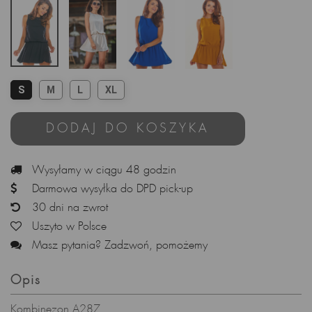
S
M
L
XL
DODAJ DO KOSZYKA
Wysyłamy w ciągu 48 godzin
Darmowa wysyłka do DPD pick-up
30 dni na zwrot
Uszyto w Polsce
Masz pytania? Zadzwoń, pomożemy
Opis
Kombinezon A287