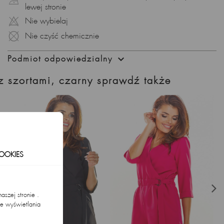
lewej stronie
Nie wybielaj
Nie czyść chemicznie

Podmiot odpowiedzialny
 z szortami, czarny sprawdź także
OOKIES
szej stronie .
ie wyświetlania
.