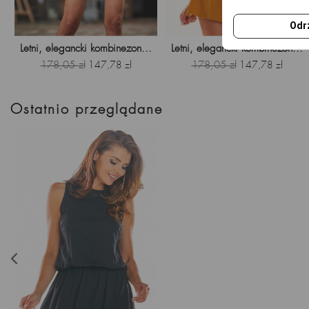
Odr
Letni, elegancki kombinezon...
Letni, elegancki kombinezon...
Cena
178,05 zł
Cena
Cena
178,05 zł
Cena
147,78 zł
147,78 zł
podstawowa
podstawowa
Ostatnio przeglądane