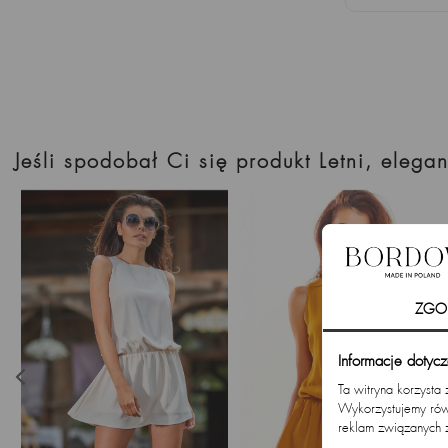
Jeśli spodobał Ci się produkt Letni, ele
ZGO
Informacje dotyc
Ta witryna korzysta
Wykorzystujemy równ
reklam związanych 