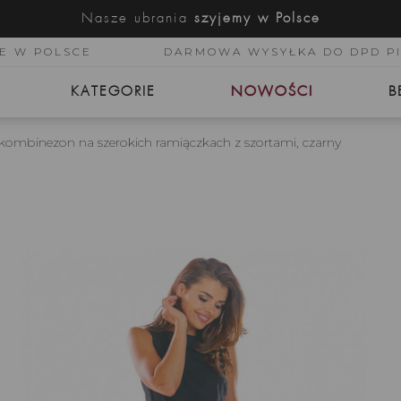
Nasze ubrania
szyjemy w Polsce
E W POLSCE
DARMOWA WYSYŁKA DO DPD P
KATEGORIE
NOWOŚCI
B
i kombinezon na szerokich ramiączkach z szortami, czarny