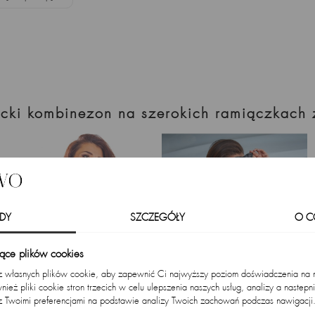
gancki kombinezon na szerokich ramiączkach
DY
SZCZEGÓŁY
O C
zące plików cookies
 z własnych plików cookie, aby zapewnić Ci najwyższy poziom doświadczenia na na
ież pliki cookie stron trzecich w celu ulepszenia naszych usług, analizy a nastepn
z Twoimi preferencjami na podstawie analizy Twoich zachowań podczas nawigacji