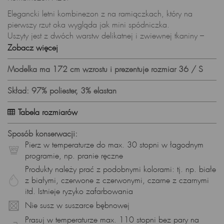
Elegancki letni kombinezon z na ramiączkach, który na
pierwszy rzut oka wygląda jak mini spódniczka.
Uszyty jest z dwóch warstw delikatnej i zwiewnej tkaniny –
spodnia to szorty, natomiast wierzchnia warstwa to
Zobacz więcej
spódniczka.
Kombinezon dopasowuje się do sylwetki dzięki gumce w talii.
Modelka ma 172 cm wzrostu i prezentuje rozmiar 36 / S
Z tyłu jest rozcięcie, które w piękny sposób eksponuje plecy.
Kombinezon uszyty z lejącej i delikatnej tkaniny.
Skład: 97% poliester, 3% elastan
Pierz w 30 stopniach w delikatnym detergencie, nie wybielaj,
Tabela rozmiarów
nie susz w suszarce.
Prasuj w niskiej temperaturze.
Sposób konserwacji:
Produkt wyprodukowany w Polsce.
Pierz w temperaturze do max. 30 stopni w łagodnym
Skład surowcowy:
programie, np. pranie ręczne
Tkanina: 97% poliester, 3%elastan
Produkty należy prać z podobnymi kolorami: tj. np. białe
Prezentowany rozmiar: 36, wzrost modelki: 172
z białymi, czerwone z czerwonymi, czarne z czarnymi
itd. Istnieje ryzyko zafarbowania
Nie susz w suszarce bębnowej
Prasuj w temperaturze max. 110 stopni bez pary na