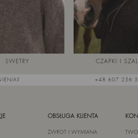
SWETRY
CZAPKI I SZAL
IENIA?
+48 607 256 
JE
OBSŁUGA KLIENTA
KON
ZWROT I WYMIANA
TWO