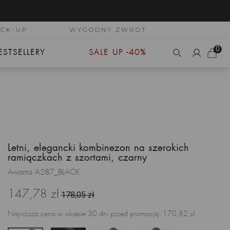
ICK-UP
WYGODNY ZWROT
0
ESTSELLERY
SALE UP -40%
Letni, elegancki kombinezon na szerokich
ramiączkach z szortami, czarny
Awama A287_BLACK
147,78 zł
178,05 zł
Najniższa cena w okresie 30 dni przed promocją:
170,82 zł