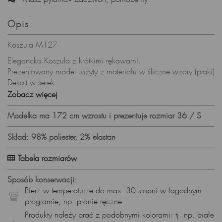
Opis
Koszula M127
Elegancka Koszula z krótkimi rękawami.
Prezentowany model uszyty z materiału w śliczne wzory (ptaki)
Dekolt w serek
Zobacz więcej
Zaprojektowano i uszyto w Polsce
Skład surowcowy:
Modelka ma 172 cm wzrostu i prezentuje rozmiar 36 / S
98% poliester, 2% elastan
Prezentowany rozmiar: 36, wzrost modelki: 172
Skład: 98% poliester, 2% elastan
Pierz w 30 stopniach w delikatnym detergencie, nie wybielaj,
nie susz w suszarce.
Tabela rozmiarów
Prasuj w niskiej temperaturze.
Sposób konserwacji:
Pierz w temperaturze do max. 30 stopni w łagodnym
programie, np. pranie ręczne
Produkty należy prać z podobnymi kolorami: tj. np. białe