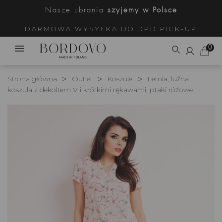
Nasze ubrania
szyjemy w Polsce
DARMOWA WYSYŁKA DO DPD PICK-UP
0
Strona główna
Outlet
Koszule
Letnia, luźna
koszula z dekoltem V i krótkimi rękawami, ptaki różowe