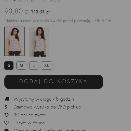
InfiniteYou M127_PINK_BIRDS
93,80 zł
113,01 zł
Najniższa cena w okresie 30 dni przed promocją:
108,42 zł
S
M
L
XL
DODAJ DO KOSZYKA
Wysyłamy w ciągu 48 godzin
Darmowa wysyłka do DPD pick-up
30 dni na zwrot
Uszyto w Polsce
Masz pytania? Zadzwoń, pomożemy