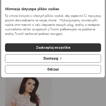
Informacje dotyczące plików cookies
Ta witryna korzysta z własnych plików cookie, aby zapewnić Ci najwyższy
poziom doświadczenia na naszej stronie . Wykorzystujemy również pliki
cookie stron trzecich w celu ulepszenia naszych usług, analizy a nastepnie
wyświetlania reklam związanych z Twoimi preferencjami na podstawie
analizy Twoich zachowań podczas nawigacji.
Elegancka, zwiewna koszula...
Elegancka, zwiewna koszula...
E
Zaakceptuj wszystkie
Cena
Cena
Cena
Cena
153,66 zł
127,54 zł
153,66 zł
127,54 zł
podstawowa
podstawowa
Dostosuj
Ostatnio przeglądane
Odrzuć