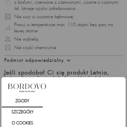
z białymi, czerwone z czerwonymi, czarne z czarnymi
itd. Istnieje ryzyko zafarbowania
Nie susz w suszarce bębnowej
Prasuj w temperaturze max. 110 stopni bez pary na
lewej stronie
Nie wybielaj
Nie czyść chemicznie

Podmiot odpowiedzialny
Jeśli spodobał Ci się produkt Letnia,
luźna koszula z dekoltem V i krótkimi
rękawami, ptaki różowe sprawdź także
ZGODY
SZCZEGÓŁY
O COOKIES