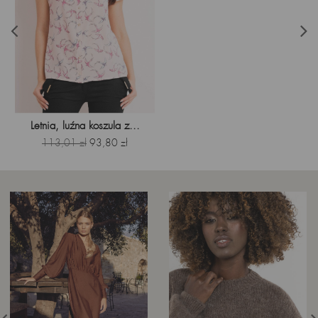
Letnia, luźna koszula z...
Cena
Cena
113,01 zł
93,80 zł
podstawowa