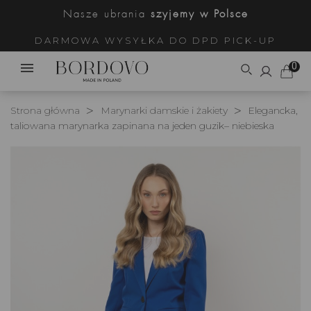
Nasze ubrania
szyjemy w Polsce
DARMOWA WYSYŁKA DO DPD PICK-UP
0
Strona główna
Marynarki damskie i żakiety
Elegancka,
taliowana marynarka zapinana na jeden guzik– niebieska