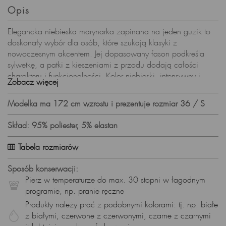
Opis
Elegancka niebieska marynarka zapinana na jeden guzik to
doskonały wybór dla osób, które szukają klasyki z
nowoczesnym akcentem. Jej dopasowany fason podkreśla
sylwetkę, a patki z kieszeniami z przodu dodają całości
charakteru i funkcjonalności. Kolor niebieski, intensywny i
Zobacz więcej
wyrazisty, nadaje marynarce eleganckiego i świeżego
wyglądu, idealnego do wielu okazji.
Modelka ma 172 cm wzrostu i prezentuje rozmiar 36 / S
Cechy produktu:
Skład: 95% poliester, 5% elastan
•
Kolor:
Niebieski•
Fason:
Taliowana marynarka z jednym
guzikiem•
Zapięcie:
Na guzik•
Kieszenie:
Patki z
Tabela rozmiarów
kieszeniami z przodu•
Styl:
Elegancki, nowoczesny,
klasyczny•
Podszewka:
tak
Sposób konserwacji:
Znajdziesz w naszym sklepie spodnie w tym samym kolorze.
Pierz w temperaturze do max. 30 stopni w łagodnym
Zestawje razem z marynarką, a stworzą elegancki damski
programie, np. pranie ręczne
garnitur, który założysz na wiele okazji: do pracy, do biura,
Produkty należy prać z podobnymi kolorami: tj. np. białe
na uroczystość rodzinną, na eleganckie spotkanie
z białymi, czerwone z czerwonymi, czarne z czarnymi