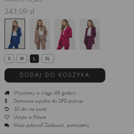
Awama A714_BLUE
243,09 zł
S
M
L
XL
DODAJ DO KOSZYKA
Wysyłamy w ciągu 48 godzin
Darmowa wysyłka do DPD pick-up
30 dni na zwrot
Uszyto w Polsce
Masz pytania? Zadzwoń, pomożemy