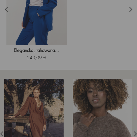
Elegancka, taliowana...
Cena
243,09 zł