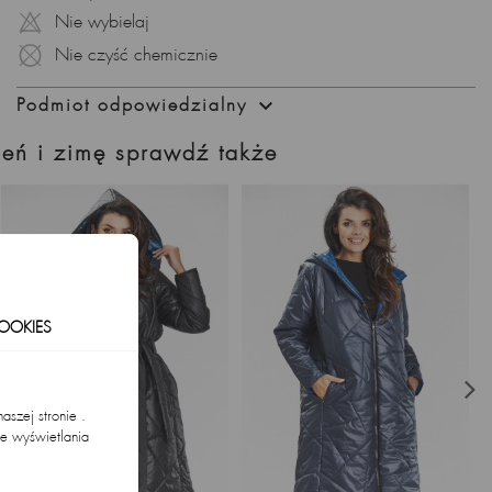
praktyczny płaszcz na chłodne dni jesieni i zimy.
Nie wybielaj
Podsumowanie:
Nie czyść chemicznie
Płaszcz damski czekoladowy to połączenie klasycznej

Podmiot odpowiedzialny
elegancji i nowoczesnego stylu. Minimalistyczny krój, miękki
flausz i elegancki odcień czynią go ponadczasowym
ień i zimę sprawdź także
elementem garderoby. Postaw na jakość polskiej produkcji i
wybierz płaszcz, który sprawdzi się w wielu sytuacjach.
OOKIES
szej stronie .
ie wyświetlania
.