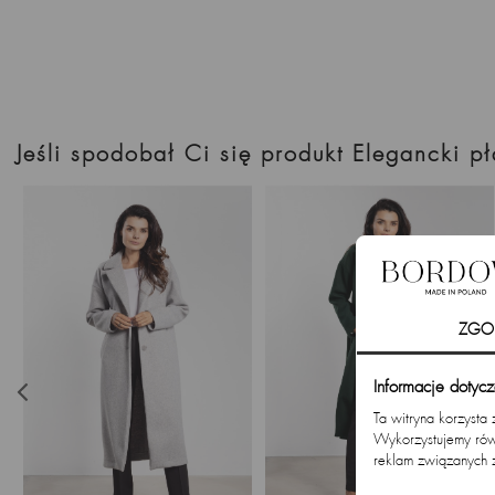
Jeśli spodobał Ci się produkt Elegancki 
ZGO
Informacje dotyc
Ta witryna korzysta
Wykorzystujemy równ
reklam związanych 