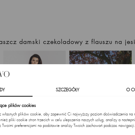
płaszcz damski czekoladowy z flauszu na jes
DY
SZCZEGÓŁY
O C
zące plików cookies
 z własnych plików cookie, aby zapewnić Ci najwyższy poziom doświadczenia na na
ież pliki cookie stron trzecich w celu ulepszenia naszych usług, analizy a nastepn
z Twoimi preferencjami na podstawie analizy Twoich zachowań podczas nawigacji