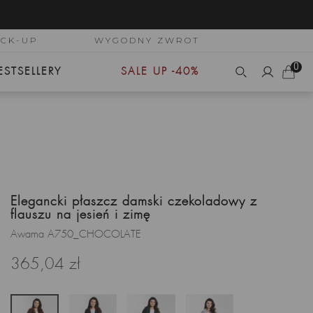
ICK-UP
WYGODNY ZWROT
0
ESTSELLERY
SALE UP -40%
Elegancki płaszcz damski czekoladowy z
flauszu na jesień i zimę
Awama A750_CHOCOLATE
365,04 zł