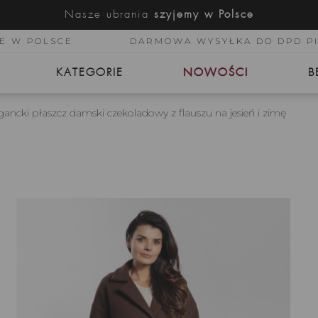
Nasze ubrania
szyjemy w Polsce
E W POLSCE
DARMOWA WYSYŁKA DO DPD P
KATEGORIE
NOWOŚCI
B
gancki płaszcz damski czekoladowy z flauszu na jesień i zimę