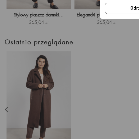
Odr
Stylowy płaszcz damski...
Elegancki płaszcz butelkowa...
Cena
Cena
365,04 zł
365,04 zł
Ostatnio przeglądane