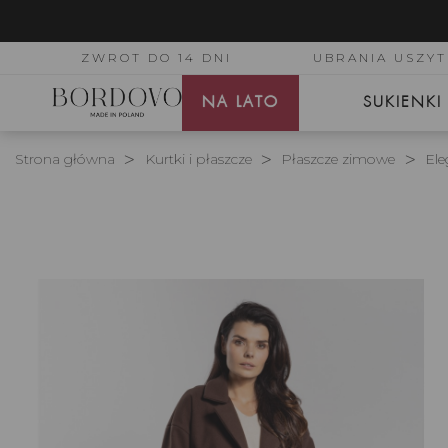
ZWROT DO 14 DNI
UBRANIA USZYT
NA LATO
SUKIENKI
Strona główna
Kurtki i płaszcze
Płaszcze zimowe
Ele