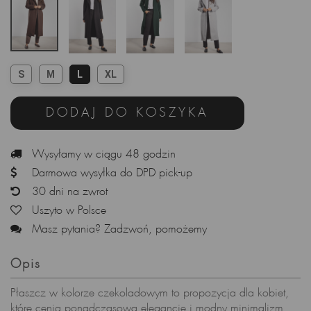
S
M
L
XL
DODAJ DO KOSZYKA
Wysyłamy w ciągu 48 godzin
Darmowa wysyłka do DPD pick-up
30 dni na zwrot
Uszyto w Polsce
Masz pytania? Zadzwoń, pomożemy
Opis
Płaszcz w kolorze czekoladowym to propozycja dla kobiet,
które cenią ponadczasową elegancję i modny minimalizm.