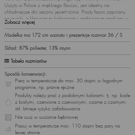
Uszyty w Polsce z miękkiego flauszu, jest idealny na
chłodniejsze dni sezonu jesień–zima. Prosty fason zapinany
na guziki, z klasycznym kołnierzem i praktycznym paskiem w
Zobacz więcej
talii pozwala na różne sposoby noszenia – luźno lub
podkreślając sylwetkę.
Modelka ma 172 cm wzrostu i prezentuje rozmiar 36 / S
Dlaczego warto wybrać płaszcz czekoladowy?
Skład: 87% poliester, 13% rayon
elegancki, modny kolor czekoladowy – zgodny z trendami,
długość midi – zapewnia komfort i ochronę przed chłodem,
Tabela rozmiarów
pasek w talii – możliwość dopasowania do sylwetki,
miękki flausz – przyjemny i ciepły materiał,
Sposób konserwacji:
polska produkcja – gwarancja jakości i starannego
Pierz w temperaturze do max. 30 stopni w łagodnym
wykonania.
programie, np. pranie ręczne
Produkty należy prać z podobnymi kolorami: tj. np. białe
Płaszcz czekoladowy na różne okazje:
z białymi, czerwone z czerwonymi, czarne z czarnymi
idealny na codzienne wyjścia – spacer, zakupy, spotkania ze
itd. Istnieje ryzyko zafarbowania
znajomymi,
Nie susz w suszarce bębnowej
elegancki wybór do pracy – pasuje do spodni i sukienek,
doskonały na uroczystości i spotkania rodzinne – szykowny i
Prasuj w temperaturze max. 110 stopni bez pary na
ponadczasowy,
lewej stronie