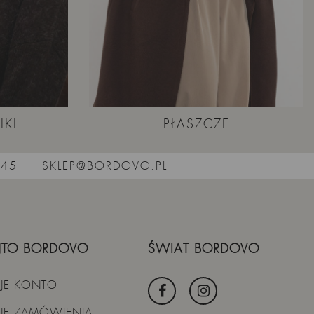
IKI
PŁASZCZE
545
SKLEP@BORDOVO.PL
TO BORDOVO
ŚWIAT BORDOVO
JE KONTO
JE ZAMÓWIENIA