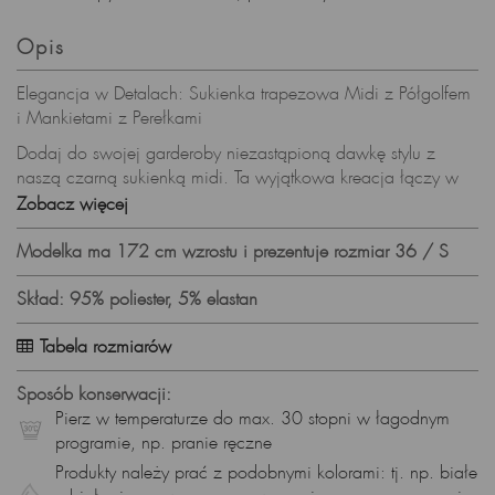
Opis
Elegancja w Detalach: Sukienka trapezowa Midi z Półgolfem
i Mankietami z Perełkami
Dodaj do swojej garderoby niezastąpioną dawkę stylu z
naszą czarną sukienką midi. Ta wyjątkowa kreacja łączy w
sobie klasykę z nowoczesnością, oferując niepowtarzalny
Zobacz więcej
look na każdą okazję.
Modelka ma 172 cm wzrostu i prezentuje rozmiar 36 / S
Szczegóły, które Rzucają się w Oczy:
Półgolf z Guzikiem: Wyjątkowy półgolf z subtelnym guzikiem
Skład: 95% poliester, 5% elastan
z tyłu nadaje sukience szykowny akcent.
Tabela rozmiarów
Detal Rozcięcia: Subtelne, ale zauważalne rozcięcie z tyłu
dodaje sukience lekkości i elegancji, podkreślając wyjątkowy
Sposób konserwacji:
design. Półgolf z tyłu przechodzi w kołnierzyk.
Pierz w temperaturze do max. 30 stopni w łagodnym
Mankiety z Napy i Perłami: Długie rękawy zakończone
programie, np. pranie ręczne
mankietami, ozdobionymi srebrnymi napsami i delikatnymi
Produkty należy prać z podobnymi kolorami: tj. np. białe
perełkami w kolorze białym, tworzą wyrafinowany efekt.