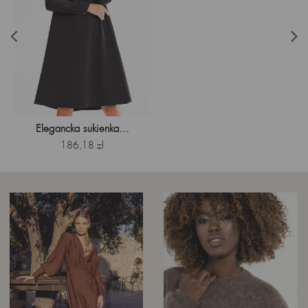
Elegancka sukienka...
Cena
186,18 zł