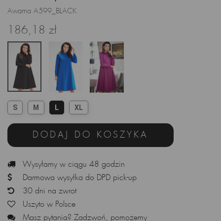
Awama A599_BLACK
186,18 zł
S
M
L
XL
DODAJ DO KOSZYKA
Wysyłamy w ciągu 48 godzin
Darmowa wysyłka do DPD pick-up
30 dni na zwrot
Uszyto w Polsce
Masz pytania? Zadzwoń, pomożemy