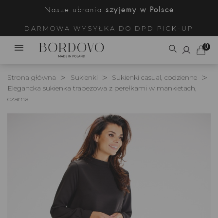
Nasze ubrania
szyjemy w Polsce
DARMOWA WYSYŁKA DO DPD PICK-UP
0
Strona główna
Sukienki
Sukienki casual, codzienne
Elegancka sukienka trapezowa z perełkami w mankietach,
czarna