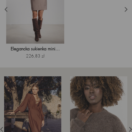
Elegancka sukienka mini...
Cena
226,83 zł