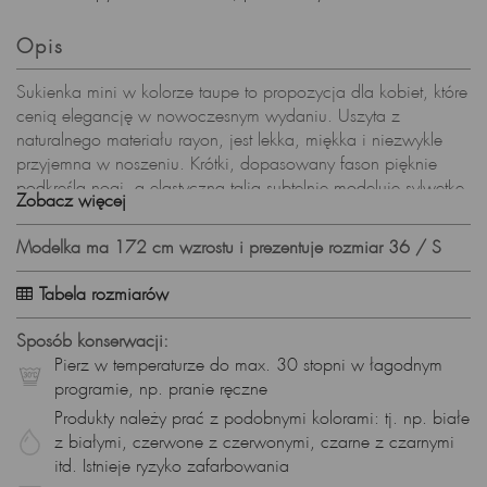
Opis
Sukienka mini w kolorze taupe to propozycja dla kobiet, które
cenią elegancję w nowoczesnym wydaniu. Uszyta z
naturalnego materiału rayon, jest lekka, miękka i niezwykle
przyjemna w noszeniu. Krótki, dopasowany fason pięknie
podkreśla nogi, a elastyczna talia subtelnie modeluje sylwetkę.
Zobacz więcej
Długie bufiaste rękawy nadają całości charakteru, a dekolt w
serek dodaje kobiecej lekkości, czyniąc sukienkę idealną na
Modelka ma 172 cm wzrostu i prezentuje rozmiar 36 / S
sezon jesień–zima.
Dlaczego warto wybrać tę sukienkę mini taupe?
Tabela rozmiarów
elegancki i modny kolor taupe – ponadczasowy i uniwersalny,
Sposób konserwacji:
fason mini – subtelnie podkreśla nogi,
Pierz w temperaturze do max. 30 stopni w łagodnym
dopasowana talia – kobiece proporcje i wygoda,
programie, np. pranie ręczne
dekolt w serek – klasyka i kobiecy akcent,
Produkty należy prać z podobnymi kolorami: tj. np. białe
naturalny materiał rayon – komfort noszenia przez cały dzień,
z białymi, czerwone z czerwonymi, czarne z czarnymi
długie bufiaste rękawy z mankietami,
itd. Istnieje ryzyko zafarbowania
krótki krój – idealny na jesienno-zimowe stylizacje.