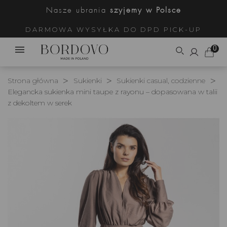
Nasze ubrania
szyjemy w Polsce
DARMOWA WYSYŁKA DO DPD PICK-UP
0
Strona główna
Sukienki
Sukienki casual, codzienne
Elegancka sukienka mini taupe z rayonu – dopasowana w talii
z dekoltem w serek