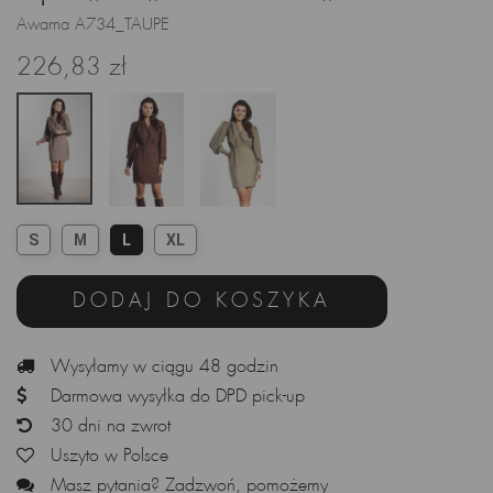
Awama A734_TAUPE
226,83 zł
S
M
L
XL
DODAJ DO KOSZYKA
Wysyłamy w ciągu 48 godzin
Darmowa wysyłka do DPD pick-up
30 dni na zwrot
Uszyto w Polsce
Masz pytania? Zadzwoń, pomożemy