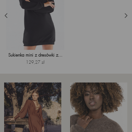
Sukienka mini z dresówki z...
Cena
129,27 zł