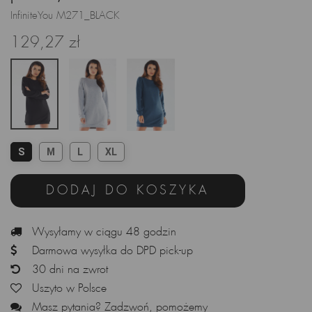
InfiniteYou M271_BLACK
129,27 zł
S
M
L
XL
DODAJ DO KOSZYKA
Wysyłamy w ciągu 48 godzin
Darmowa wysyłka do DPD pick-up
30 dni na zwrot
Uszyto w Polsce
Masz pytania? Zadzwoń, pomożemy