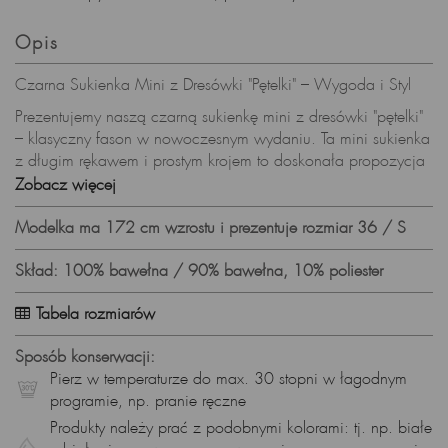
Opis
Czarna Sukienka Mini z Dresówki "Pętelki" – Wygoda i Styl
Prezentujemy naszą czarną sukienkę mini z dresówki "pętelki"
– klasyczny fason w nowoczesnym wydaniu. Ta mini sukienka
z długim rękawem i prostym krojem to doskonała propozycja
dla kobiet ceniących sobie nie tylko komfort, ale także
Zobacz więcej
ponadczasową elegancję.
Modelka ma 172 cm wzrostu i prezentuje rozmiar 36 / S
Specyfikacje Produktu:
Materiał: Miękka dresówka "pętelki" (92% bawełna, 8%
Skład: 100% bawełna / 90% bawełna, 10% poliester
poliester)
Tabela rozmiarów
Długość: Mini
Krój: Prosty, bluza
Sposób konserwacji:
Pierz w temperaturze do max. 30 stopni w łagodnym
Dodatki: Gumka w talii, rozcięcie z tyłu
programie, np. pranie ręczne
Styl: Minimalistyczny, uniwersalny
Produkty należy prać z podobnymi kolorami: tj. np. białe