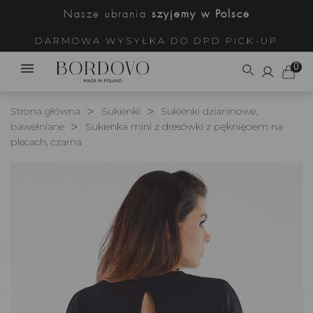
Nasze ubrania
szyjemy w Polsce
DARMOWA WYSYŁKA DO DPD PICK-UP
0
Strona główna
Sukienki
Sukienki dzianinowe,
bawełniane
Sukienka mini z dresówki z pęknięciem na
plecach, czarna