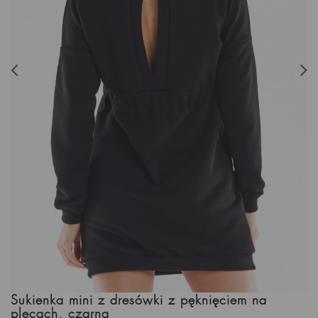
Sukienka mini z dresówki z pęknięciem na
plecach, czarna