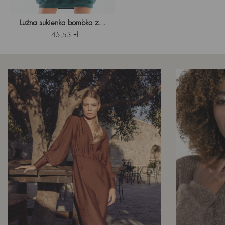
Luźna sukienka bombka z...
Cena
145,53 zł