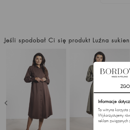
Jeśli spodobał Ci się produkt Luźna suki
ZGO
Informacje dotyc
Ta witryna korzysta
Wykorzystujemy równ
reklam związanych 