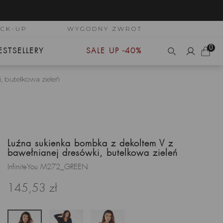
ICK-UP
WYGODNY ZWROT
0
ESTSELLERY
SALE UP -40%
 butelkowa zieleń
Luźna sukienka bombka z dekoltem V z
bawełnianej dresówki, butelkowa zieleń
InfiniteYou M272_GREEN
145,53 zł