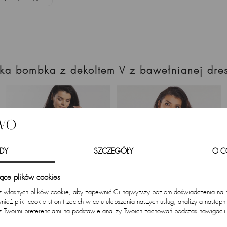
enka bombka z dekoltem V z bawełnianej dre
DY
SZCZEGÓŁY
O C
zące plików cookies
 z własnych plików cookie, aby zapewnić Ci najwyższy poziom doświadczenia na na
ież pliki cookie stron trzecich w celu ulepszenia naszych usług, analizy a nastepn
z Twoimi preferencjami na podstawie analizy Twoich zachowań podczas nawigacji