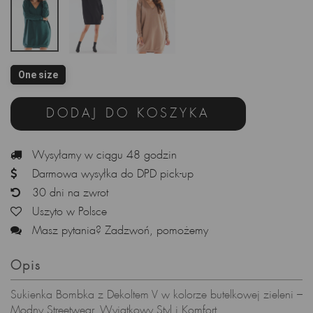
One size
DODAJ DO KOSZYKA
Wysyłamy w ciągu 48 godzin
Darmowa wysyłka do DPD pick-up
30 dni na zwrot
Uszyto w Polsce
Masz pytania? Zadzwoń, pomożemy
Opis
Sukienka Bombka z Dekoltem V w kolorze butelkowej zieleni –
Modny Streetwear, Wyjątkowy Styl i Komfort