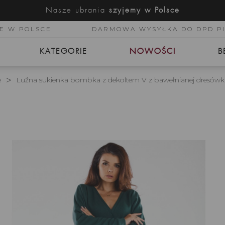
Nasze ubrania
szyjemy w Polsce
E W POLSCE
DARMOWA WYSYŁKA DO DPD P
KATEGORIE
NOWOŚCI
B
e
Luźna sukienka bombka z dekoltem V z bawełnianej dresówki,