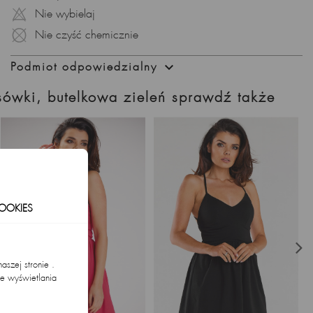
Nie wybielaj
streetwearowym.
Nie czyść chemicznie
Bawełniana Dresówka – Ciepło i Przyjemność:
Uszyta z miękkiej, grubej bawełnianej dzianiny dresowej

Podmiot odpowiedzialny
sukienka sprawdzi się doskonale w chłodniejsze dni, oferując
jednocześnie wyjątkową przyjemność noszenia.
sówki, butelkowa zieleń sprawdź także
Eksponujący Detale – Dekolt V i Mini Długość:
Dekolt V oraz mini długość sukienki podkreślają kobiece atuty,
dodając subtelności i wyrazistości.
Uniwersalność Stylu – Streetwearowy Zestaw:
Minimalistyczny krój nadaje sukience uniwersalność, dzięki
OOKIES
czemu świetnie sprawdzi się zarówno na co dzień, jak i
podczas bardziej wymagających okazji.
Polska Precyzja – Jakość, Na Którą Możesz Liczyć:
szej stronie .
Sukienka została z precyzją uszyta w Polsce, gwarantując nie
ie wyświetlania
tylko modny design, ale także solidność wykonania.
.
Butelkowa Zieleń – Wyrazisty Akcent: