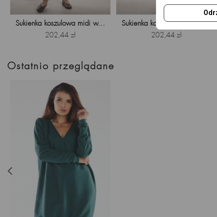
Odr
Sukienka koszulowa midi w...
Sukienka koszulowa midi w...
Cena
Cena
202,44 zł
202,44 zł
Ostatnio przeglądane