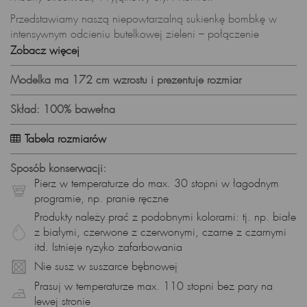
Przedstawiamy naszą niepowtarzalną sukienkę bombkę w
intensywnym odcieniu butelkowej zieleni – połączenie
nowoczesnego designu, wygody streetwearu i wyjątkowego
Zobacz więcej
stylu, które sprawią, że będziesz się wyróżniać z tłumu.
Modelka ma 172 cm wzrostu i prezentuje rozmiar
Specyfikacje Produktu:
Materiał: Gruba bawełniana dzianina dresowa
Skład: 100% bawełna
Długość: Mini
Tabela rozmiarów
Krój: Oversize, dekolt V, długi rękaw
Sposób konserwacji:
Styl: Streetwear, minimalistyczny
Pierz w temperaturze do max. 30 stopni w łagodnym
Projekt Bombki – Wyrazista Moda:
programie, np. pranie ręczne
Produkty należy prać z podobnymi kolorami: tj. np. białe
Sukienka w kształcie bombki to nie tylko wybór wygodny, ale
z białymi, czerwone z czerwonymi, czarne z czarnymi
także modne wyrażenie indywidualności. Dekolt V dodaje jej
itd. Istnieje ryzyko zafarbowania
subtelnej elegancji.
Nie susz w suszarce bębnowej
Oversize Krój – Swoboda Ruchu:
Prasuj w temperaturze max. 110 stopni bez pary na
Luźny oversize krój zapewnia pełen komfort i swobodę ruchu,
lewej stronie
jednocześnie pozostając wiernym najnowszym trendom