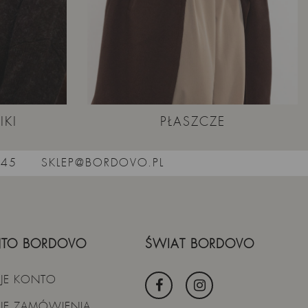
IKI
PŁASZCZE
545
SKLEP@BORDOVO.PL
TO BORDOVO
ŚWIAT BORDOVO
JE KONTO
JE ZAMÓWIENIA