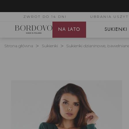
ZWROT DO 14 DNI
UBRANIA USZYT
NA LATO
SUKIENKI
Strona główna
Sukienki
Sukienki dzianinowe, bawełnian