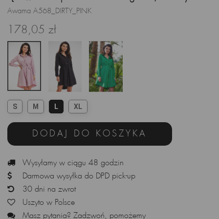
Awama A568_DIRTY_PINK
178,05 zł
S
M
L
XL
DODAJ DO KOSZYKA
Wysyłamy w ciągu 48 godzin
Darmowa wysyłka do DPD pick-up
30 dni na zwrot
Uszyto w Polsce
Masz pytania? Zadzwoń, pomożemy