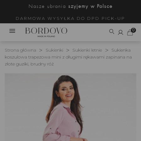
Nasze ubrania
szyjemy w Polsce
DARMOWA WYSYŁKA DO DPD PICK-UP
0
Strona główna
Sukienki
Sukienki letnie
Sukienka
koszulowa trapezowa mini z długimi rękawami zapinana na
złote guziki, brudny róż