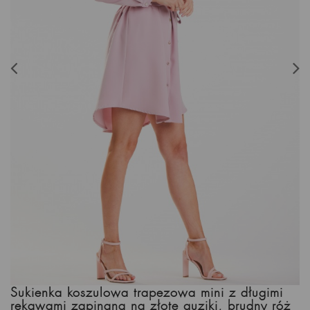
Sukienka koszulowa trapezowa mini z długimi
rękawami zapinana na złote guziki, brudny róż