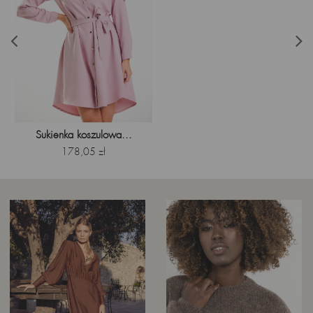
Sukienka koszulowa...
Cena
178,05 zł