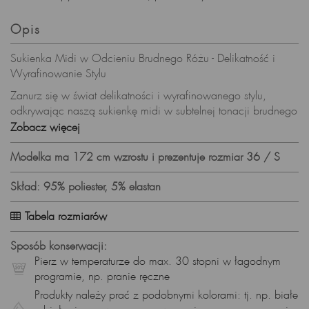
Opis
Sukienka Midi w Odcieniu Brudnego Różu - Delikatność i
Wyrafinowanie Stylu
Zanurz się w świat delikatności i wyrafinowanego stylu,
odkrywając naszą sukienkę midi w subtelnej tonacji brudnego
różu. Ta sukienka to kwintesencja kobiecej elegancji,
Zobacz więcej
harmonijnie łącząca klasyczny fason z nowoczesnym
designem.
Modelka ma 172 cm wzrostu i prezentuje rozmiar 36 / S
Elegancka Dopasowana Góra i Dekolt w Łódkę
Skład: 95% poliester, 5% elastan
Dopasowana góra sukienki podkreśla naturalne kształty,
dodając finezji, a dekolt w łódkę nadaje całości delikatności
Tabela rozmiarów
i szyku. To połączenie sprawia, że sukienka jest idealna na
wiele różnych okazji.
Sposób konserwacji:
Pierz w temperaturze do max. 30 stopni w łagodnym
Praktyczne Zapięcie na Kryty Zamek
programie, np. pranie ręczne
Zapięcie na kryty zamek z tyłu nie tylko ułatwia zakładanie
Produkty należy prać z podobnymi kolorami: tj. np. białe
sukienki, ale także dodaje jej eleganckiego charakteru. To