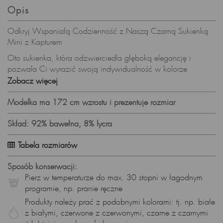
Opis
Odkryj Wspaniałą Codzienność z Naszą Czarną Sukienką
Mini z Kapturem
Oto sukienka, która odzwierciedla głęboką elegancję i
pozwala Ci wyrazić swoją indywidualność w kolorze
czarnym. Nasza bawełniana sukienka mini z kapturem to
Zobacz więcej
połączenie stylu, wygody i wyjątkowego designu. Odkryj,
dlaczego ta sukienka stanie się kluczowym elementem Twojej
Modelka ma 172 cm wzrostu i prezentuje rozmiar
letniej garderoby:
Skład: 92% bawełna, 8% lycra
Czar Mody w Czerni:
Czarny kolor to synonim klasy i ponadczasowego stylu.
Tabela rozmiarów
Nasza sukienka mini sprawi, że poczujesz się nie tylko
modnie, ale także niezwykle pewnie siebie.
Sposób konserwacji:
Pierz w temperaturze do max. 30 stopni w łagodnym
Krój Bombki - Podkreśl Atuty:
programie, np. pranie ręczne
Długość mini i lekko rozszerzający się krój bombki nie tylko
Produkty należy prać z podobnymi kolorami: tj. np. białe
podkreślają nogi, ale także sprawiają, że sylwetka prezentuje
z białymi, czerwone z czerwonymi, czarne z czarnymi
się niezwykle atrakcyjnie. Wyraź swoją kobiecość w każdym