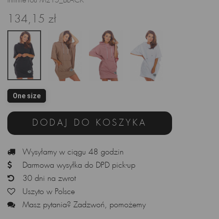
InfiniteYou M215_BLACK
134,15 zł
One size
DODAJ DO KOSZYKA
Wysyłamy w ciągu 48 godzin
Darmowa wysyłka do DPD pick-up
30 dni na zwrot
Uszyto w Polsce
Masz pytania? Zadzwoń, pomożemy