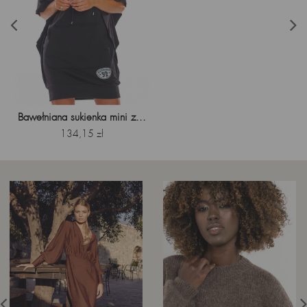
Bawełniana sukienka mini z...
Cena
134,15 zł