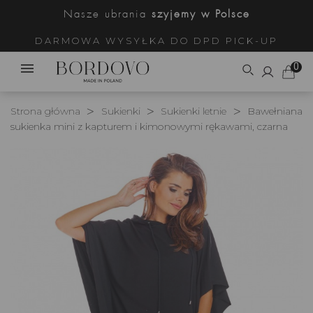
Nasze ubrania
szyjemy w Polsce
DARMOWA WYSYŁKA DO DPD PICK-UP
0
Strona główna
Sukienki
Sukienki letnie
Bawełniana
sukienka mini z kapturem i kimonowymi rękawami, czarna