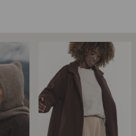
mody.
Podsumowanie:
Biała sukienka mini to kwintesencja letniego stylu, w której
poczujesz się świeżo, swobodnie i niezwykle stylowo.