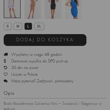
S
M
L
XL
DODAJ DO KOSZYKA
Wysyłamy w ciągu 48 godzin
Darmowa wysyłka do DPD pick-up
30 dni na zwrot
Uszyto w Polsce
Masz pytania? Zadzwoń, pomożemy
Opis
Biała Bawełniana Sukienka Mini – Świeżość i Elegancja w
Jednym: