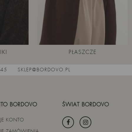
IKI
PŁASZCZE
545
SKLEP@BORDOVO.PL
TO BORDOVO
ŚWIAT BORDOVO
JE KONTO
JE ZAMÓWIENIA