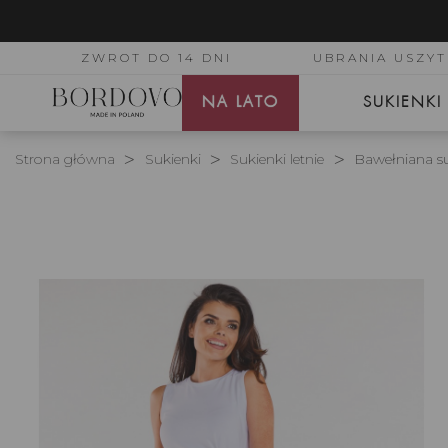
ZWROT DO 14 DNI
UBRANIA USZYT
NA LATO
SUKIENKI
Strona główna
Sukienki
Sukienki letnie
Bawełniana su