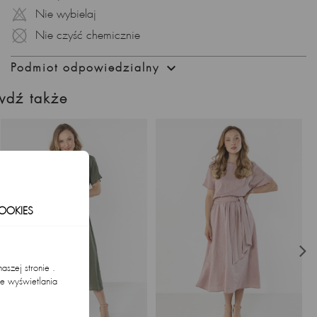
Sukienka zachwyca prostotą i minimalizmem, jednocześnie
Nie wybielaj
emanując subtelnym urokiem.
Nie czyść chemicznie
Dopasowany Fason – Wyraz Twojego Stylu:

Podmiot odpowiedzialny
Dopasowany fason sukienki podkreśla kobiece kształty,
nadając stylizacji niezwykłego charakteru.
wdź także
Podkreślona Talia – Elegancja w Detalach:
Przewiązanie w talii nadaje sukience lekkości, jednocześnie
podkreślając smukłą sylwetkę.
Biel – Symbol Czystości i Świeżości:
Biały kolor to nie tylko symbol czystości, ale także wyraz
świeżości i lekkości. Sukienka nada Twojej stylizacji
OOKIES
wyjątkowego blasku.
Elastyczna Bawełniana Dzianina – Komfort Bez
Kompromisów:
szej stronie .
ie wyświetlania
Uszyta z miękkiej i elastycznej bawełnianej dzianiny, sukienka
.
gwarantuje pełen komfort noszenia w każdej sytuacji.