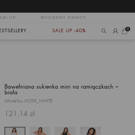
ICK-UP
WYGODNY ZWROT
0
ESTSELLERY
SALE UP -40%
Bawełniana sukienka mini na ramiączkach –
biała
InfiniteYou M299_WHITE
121,14 zł