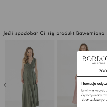
Jeśli spodobał Ci się produkt Bawełniana
ZGO
Informacje dotyc
Ta witryna korzysta
Wykorzystujemy równ
reklam związanych 