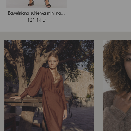
Bawełniana sukienka mini na...
Cena
121,14 zł