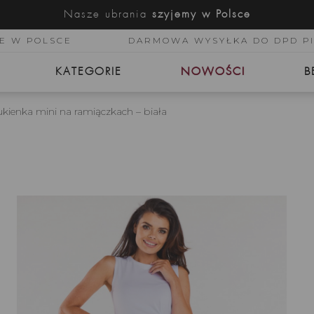
Nasze ubrania
szyjemy w Polsce
E W POLSCE
DARMOWA WYSYŁKA DO DPD P
KATEGORIE
NOWOŚCI
B
kienka mini na ramiączkach – biała