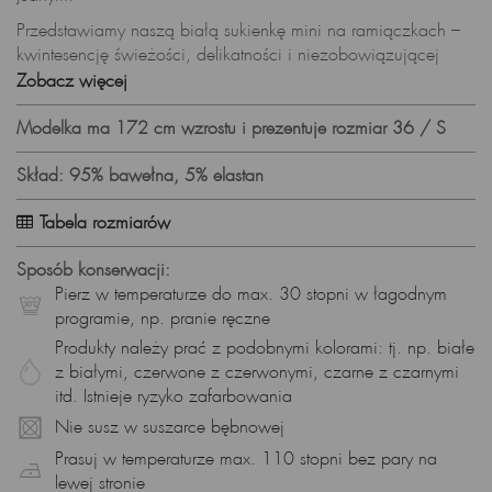
Przedstawiamy naszą białą sukienkę mini na ramiączkach –
kwintesencję świeżości, delikatności i niezobowiązującej
elegancji. To ubranie, które połączy wygodę z wyjątkowym
Zobacz więcej
stylem, nadając Twojej garderobie unikalny akcent.
Modelka ma 172 cm wzrostu i prezentuje rozmiar 36 / S
Cechy produktu:
Materiał: Miękka, elastyczna bawełniana dzianina (95%
Skład: 95% bawełna, 5% elastan
bawełna, 5% elastan)
Tabela rozmiarów
Fason: Mini, dopasowany do sylwetki
Dekolt: Półokrągły
Sposób konserwacji:
Pierz w temperaturze do max. 30 stopni w łagodnym
Ramiączka: Na ramiączkach
programie, np. pranie ręczne
Talia: Podkreślona przewiązaniem
Produkty należy prać z podobnymi kolorami: tj. np. białe
z białymi, czerwone z czerwonymi, czarne z czarnymi
Styl: Casual
itd. Istnieje ryzyko zafarbowania
Kolor: Biały
Nie susz w suszarce bębnowej
Produkcja: Polska
Prasuj w temperaturze max. 110 stopni bez pary na
Minimalistyczny Krój – Subtelny Urok:
lewej stronie