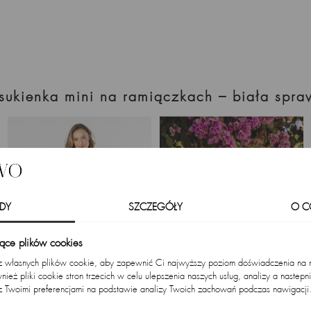
 sukienka mini na ramiączkach – biała spra
DY
SZCZEGÓŁY
O C
zące plików cookies
 z własnych plików cookie, aby zapewnić Ci najwyższy poziom doświadczenia na na
ież pliki cookie stron trzecich w celu ulepszenia naszych usług, analizy a nastepn
z Twoimi preferencjami na podstawie analizy Twoich zachowań podczas nawigacji