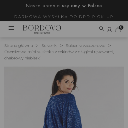
Nasze ubrania
szyjemy w Polsce
DARMOWA WYSYŁKA DO DPD PICK-UP
0
Strona główna
Sukienki
Sukienki wieczorowe
Oversizowa mini sukienka z cekinów z długimi rękawami,
chabrowy niebieski