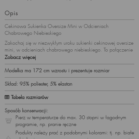
Opis
Cekinowa Sukienka Oversize Mini w Odcieniach
Chabrowego Niebieskiego
Zakochaj się w niezwykłym uroku sukienki cekinowej oversize
mini, w odcieniach chabrowego niebieskiego. To połączenie
elegancji, wygody i subtelnego błysku, które sprawi, że każde
Zobacz więcej
wyjście stanie się wyjątkowe.
Modelka ma 172 cm wzrostu i prezentuje rozmiar
Chabrowy Niebieski - Odniesienie do Głębin Morza:
Odcień chabrowego niebieskiego w sukience to kolor
Skład: 95% poliester, 5% elastan
niezwykle elegancki. Kolor ten niesie ze sobą nutę
tajemniczości i elegancji, nadając sukience niepowtarzalny
Tabela rozmiarów
charakter.
Sposób konserwacji:
Błyszczące Cekiny
Pierz w temperaturze do max. 30 stopni w łagodnym
Cekinowa dzianina, odbijając światło, przypomina błyski
programie, np. pranie ręczne
słońca na morskiej tafli wody. Migotanie cekinów sprawia, że
Produkty należy prać z podobnymi kolorami: tj. np. białe
sukienka emanuje lekkością i elegancją, idealnie komponując