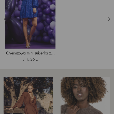
Oversizowa mini sukienka z...
Cena
316,26 zł