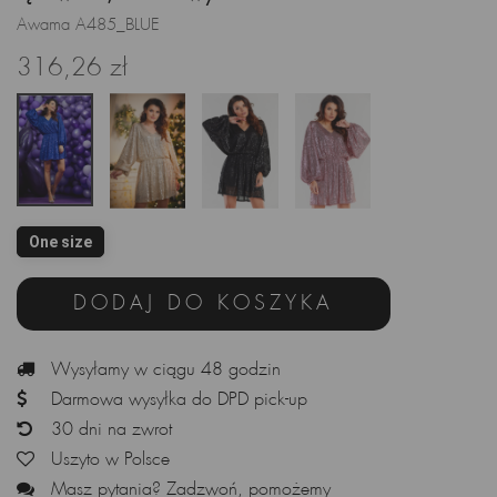
Awama A485_BLUE
316,26 zł
One size
DODAJ DO KOSZYKA
Wysyłamy w ciągu 48 godzin
Darmowa wysyłka do DPD pick-up
30 dni na zwrot
Uszyto w Polsce
Masz pytania? Zadzwoń, pomożemy