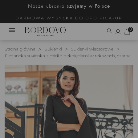
Nasze ubrania
szyjemy w Polsce
DARMOWA WYSYŁKA DO DPD PICK-UP
0
Strona główna
Sukienki
Sukienki wieczorowe
Elegancka sukienka z midi z pęknięciami w rękawach, czarna