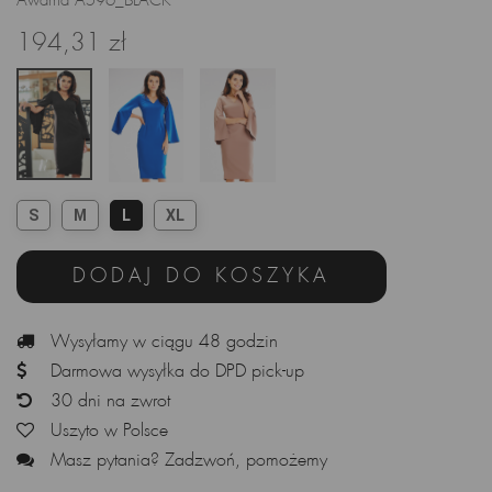
Awama A596_BLACK
194,31 zł
S
M
L
XL
DODAJ DO KOSZYKA
Wysyłamy w ciągu 48 godzin
Darmowa wysyłka do DPD pick-up
30 dni na zwrot
Uszyto w Polsce
Masz pytania? Zadzwoń, pomożemy