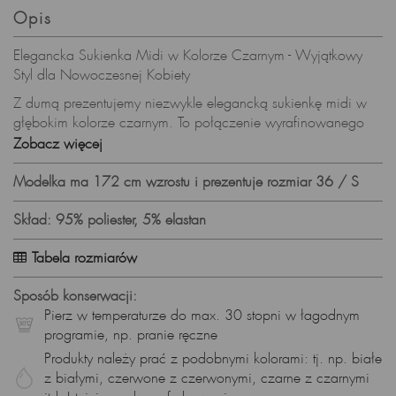
Opis
Elegancka Sukienka Midi w Kolorze Czarnym - Wyjątkowy
Styl dla Nowoczesnej Kobiety
Z dumą prezentujemy niezwykle elegancką sukienkę midi w
głębokim kolorze czarnym. To połączenie wyrafinowanego
fasonu i oryginalnych detali sprawia, że ta sukienka stanie się
Zobacz więcej
nieodłącznym elementem Twojej garderoby.
Modelka ma 172 cm wzrostu i prezentuje rozmiar 36 / S
Kluczowe Elementy:
Fason Dopasowany do Sylwetki:
Skład: 95% poliester, 5% elastan
Fason sukienki został starannie zaprojektowany, aby
Tabela rozmiarów
podkreślić naturalne piękno kobiecej sylwetki, dodając
jednocześnie wygodę noszenia.
Sposób konserwacji:
Idealna do Pracy i Formalnych Uroczystości:
Pierz w temperaturze do max. 30 stopni w łagodnym
programie, np. pranie ręczne
Sukienka doskonale sprawdzi się zarówno w biurze, jak i na
Produkty należy prać z podobnymi kolorami: tj. np. białe
formalnych uroczystościach, nadając Ci wyjątkowy i
z białymi, czerwone z czerwonymi, czarne z czarnymi
profesjonalny wygląd.