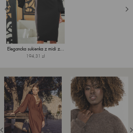
Elegancka sukienka z midi z...
Cena
194,31 zł