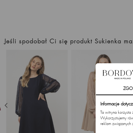
Jeśli spodobał Ci się produkt Sukienka ma
ZGO
Informacje dotyc
Ta witryna korzysta
Wykorzystujemy równ
reklam związanych 