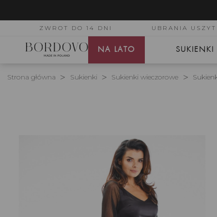
ZWROT DO 14 DNI
UBRANIA USZYT
NA LATO
SUKIENKI
Strona główna
Sukienki
Sukienki wieczorowe
Sukienk