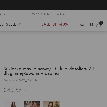
ICK-UP
WYGODNY ZWROT
0
ESTSELLERY
SALE UP -40%
Sukienka maxi z satyny i tiulu z dekoltem V i
długimi rękawami – czarna
Awama A626_BLACK
340,65 zł