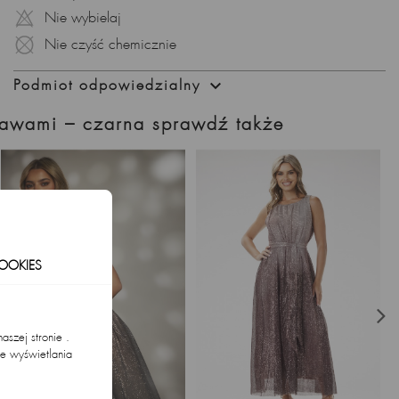
Sukienka posiada rozporek na nodze, eksponujący ją w
Nie wybielaj
delikatny sposób. To subtelny detal, który dodaje sukience
odrobinę zmysłowości, zachowując jednocześnie klasyczny
Nie czyść chemicznie
charakter.

Podmiot odpowiedzialny
Dół sukienki to harmonia dwóch warstw materiałów:
karbowanego tiulu z połyskującą nitką w warstwie
rękawami – czarna sprawdź także
wierzchniej i aksamitnej satyny w warstwie spodniej. Ta
harmonia tekstur dodaje sukience niezwykłej głębi i elegancji.
CECHY PRODUKTU:
Kolor: Czarny
Długość: Maxi
Góra: Dopasowana z lekko połyskującej satyny, dekolt w V
OOKIES
Rękawy: Długie, szerokie, zakończone gumką w
nadgarstkach, przeźroczyste z karbowanego tiulu
szej stronie .
Dół: Karbowany tiul z połyskującą nitką i satyna z rozcięciem
ie wyświetlania
na nodze
.
Zapięcie: Zamek kryty z tyłu