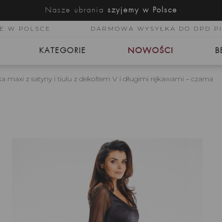
Nasze ubrania
szyjemy w Polsce
E W POLSCE
DARMOWA WYSYŁKA DO DPD P
KATEGORIE
NOWOŚCI
B
a maxi z satyny i tiulu z dekoltem V i długimi rękawami – czarna