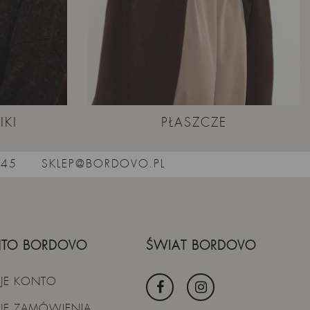
IKI
PŁASZCZE
545
SKLEP@BORDOVO.PL
TO BORDOVO
ŚWIAT BORDOVO
JE KONTO
JE ZAMÓWIENIA