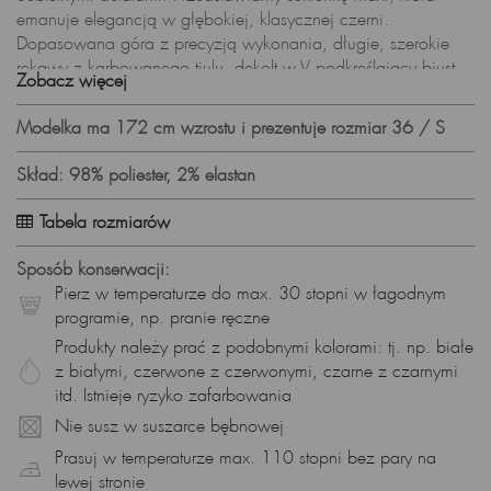
emanuje elegancją w głębokiej, klasycznej czerni.
Dopasowana góra z precyzją wykonania, długie, szerokie
rękawy z karbowanego tiulu, dekolt w V podkreślający biust,
Zobacz więcej
to tylko niektóre z elementów, które sprawiają, że ta sukienka
to kwintesencja kobiecej klasy i stylu.
Modelka ma 172 cm wzrostu i prezentuje rozmiar 36 / S
Dopasowana Góra i Dekolt w V – Kobieca Elegancja w
Szczegółach. Góra sukienki, wykonana z lekko połyskującej
Skład: 98% poliester, 2% elastan
satyny, jest dopasowana do sylwetki, podkreślając jej piękno.
Tabela rozmiarów
Dekolt w V pozwala wyeksponować i podkreślić biust,
dodając sukience subtelności i seksapilu.
Sposób konserwacji:
Długie, szerokie rękawy zakończone gumką w nadgarstkach
Pierz w temperaturze do max. 30 stopni w łagodnym
dodają sukience lekkości i romantyzmu. Przeźroczysty
programie, np. pranie ręczne
karbowany tiul z połyskującą nitką tworzy efektowne detale,
Produkty należy prać z podobnymi kolorami: tj. np. białe
wprowadzając do stylizacji nutę lekkości.
z białymi, czerwone z czerwonymi, czarne z czarnymi
Zapięcie z tyłu na kryty zamek to subtelny detal, który nie tylko
itd. Istnieje ryzyko zafarbowania
ułatwia zakładanie sukienki, ale także podkreśla wysoką
Nie susz w suszarce bębnowej
jakość wykonania. To element, który podkreśla elegancję
Prasuj w temperaturze max. 110 stopni bez pary na
każdej chwili.
lewej stronie