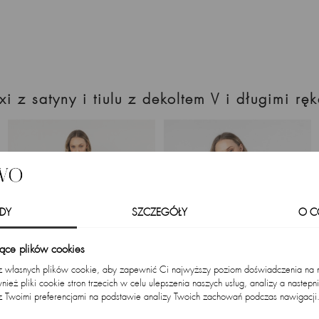
xi z satyny i tiulu z dekoltem V i długimi 
DY
SZCZEGÓŁY
O C
zące plików cookies
 z własnych plików cookie, aby zapewnić Ci najwyższy poziom doświadczenia na na
ież pliki cookie stron trzecich w celu ulepszenia naszych usług, analizy a nastepn
z Twoimi preferencjami na podstawie analizy Twoich zachowań podczas nawigacji