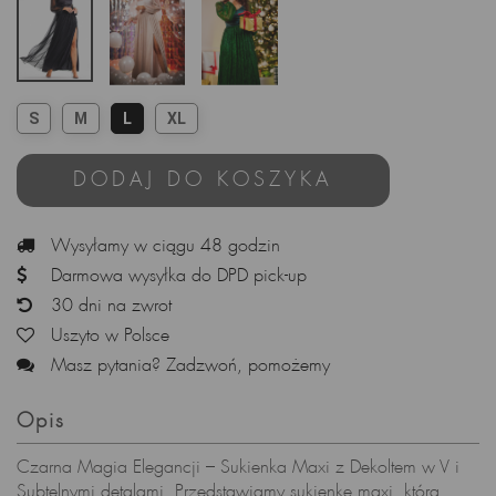
S
M
L
XL
DODAJ DO KOSZYKA
Wysyłamy w ciągu 48 godzin
Darmowa wysyłka do DPD pick-up
30 dni na zwrot
Uszyto w Polsce
Masz pytania? Zadzwoń, pomożemy
Opis
Czarna Magia Elegancji – Sukienka Maxi z Dekoltem w V i
Subtelnymi detalami. Przedstawiamy sukienkę maxi, która