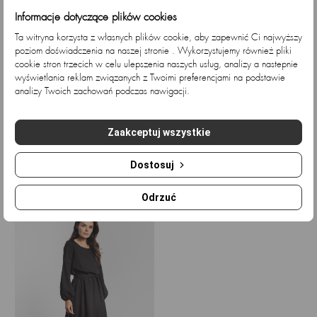
Informacje dotyczące plików cookies
Ta witryna korzysta z własnych plików cookie, aby zapewnić Ci najwyższy
poziom doświadczenia na naszej stronie . Wykorzystujemy również pliki
cookie stron trzecich w celu ulepszenia naszych usług, analizy a nastepnie
wyświetlania reklam związanych z Twoimi preferencjami na podstawie
analizy Twoich zachowań podczas nawigacji.
Taupe sukienka midi z...
Elegancka sukienka midi...
Zaakceptuj wszystkie
Cena
Cena
218,70 zł
218,70 zł
Dostosuj
Ostatnio przeglądane
Odrzuć