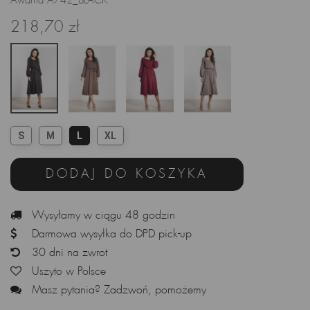
Awama A742_BLACK
218,70 zł
S
M
L
XL
DODAJ DO KOSZYKA
Wysyłamy w ciągu 48 godzin
Darmowa wysyłka do DPD pick-up
30 dni na zwrot
Uszyto w Polsce
Masz pytania? Zadzwoń, pomożemy