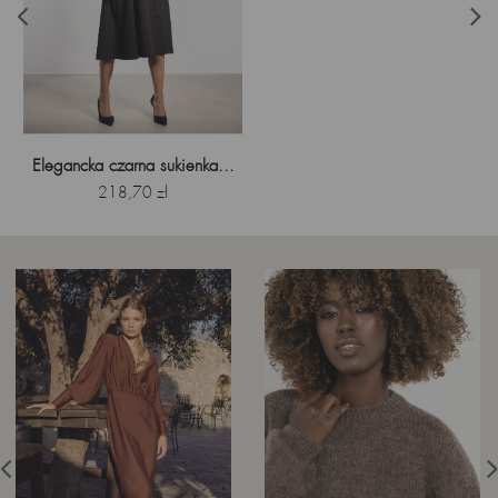
Elegancka czarna sukienka...
Cena
218,70 zł