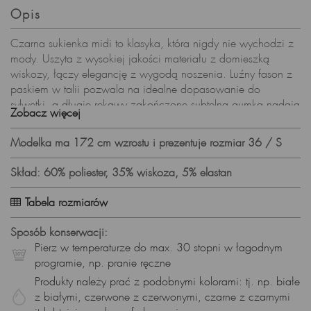
Opis
Czarna sukienka midi to klasyka, która nigdy nie wychodzi z
mody. Uszyta z wysokiej jakości materiału z domieszką
wiskozy, łączy elegancję z wygodą noszenia. Luźny fason z
paskiem w talii pozwala na idealne dopasowanie do
sylwetki, a długie rękawy zakończone subtelną gumką nadają
Zobacz więcej
całości lekkości. To model, który sprawdzi się w sezonie
jesień–zima na wiele okazji.
Modelka ma 172 cm wzrostu i prezentuje rozmiar 36 / S
Dlaczego warto wybrać tę czarną sukienkę midi?
Skład: 60% poliester, 35% wiskoza, 5% elastan
ponadczasowy, elegancki kolor czarny – zawsze w trendach,
długość midi – uniwersalna i odpowiednia na różne okazje,
Tabela rozmiarów
materiał z wiskozą – przewiewny, komfortowy i przyjemny dla
skóry,
Sposób konserwacji:
pasek w talii – podkreśla kobiecą sylwetkę,
Pierz w temperaturze do max. 30 stopni w łagodnym
luźny fason – zapewnia swobodę i wygodę,
programie, np. pranie ręczne
długie rękawy – idealne na chłodniejsze dni.
Produkty należy prać z podobnymi kolorami: tj. np. białe
z białymi, czerwone z czerwonymi, czarne z czarnymi
Sukienka midi na różne okazje