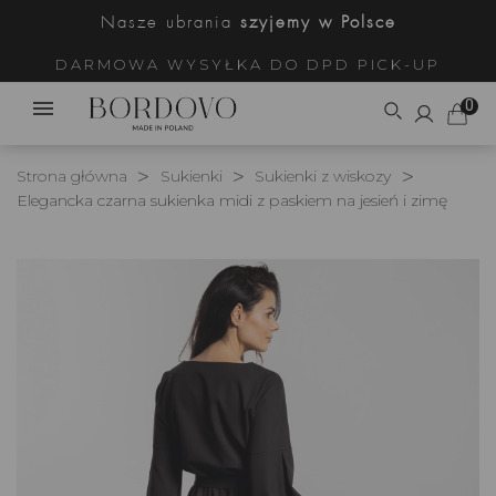
Nasze ubrania
szyjemy w Polsce
DARMOWA WYSYŁKA DO DPD PICK-UP
0
Strona główna
Sukienki
Sukienki z wiskozy
Elegancka czarna sukienka midi z paskiem na jesień i zimę