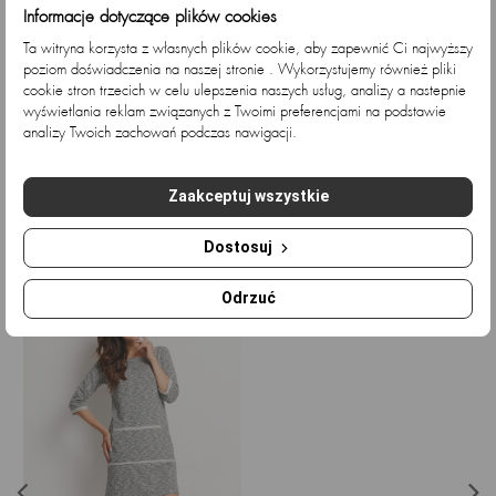
Informacje dotyczące plików cookies
Ta witryna korzysta z własnych plików cookie, aby zapewnić Ci najwyższy
poziom doświadczenia na naszej stronie . Wykorzystujemy również pliki
cookie stron trzecich w celu ulepszenia naszych usług, analizy a nastepnie
wyświetlania reklam związanych z Twoimi preferencjami na podstawie
analizy Twoich zachowań podczas nawigacji.
Sukienka A136 -
Sukienka welurowa mini z...
Kolor/wzór:...
Cena
Cena
169,92 zł
141,03 zł
Cena
Cena
186,18 zł
154,53 zł
Zaakceptuj wszystkie
podstawowa
podstawowa
Dostosuj
Ostatnio przeglądane
Odrzuć