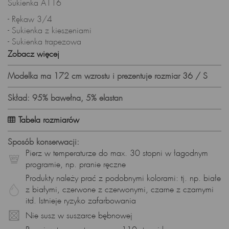
Sukienka A116
- Rękaw 3/4
- Sukienka z kieszeniami
- Sukienka trapezowa
- Zaprojektowana i uszyta w Polsce
Zobacz więcej
Skład surowcowy:
Modelka ma 172 cm wzrostu i prezentuje rozmiar 36 / S
Tkanina: 95% bawełna, 5% elastan
Prezentowany rozmiar: 36, wzrost modelki: 172
Skład: 95% bawełna, 5% elastan
Tabela rozmiarów
Sposób konserwacji:
Pierz w temperaturze do max. 30 stopni w łagodnym
programie, np. pranie ręczne
Produkty należy prać z podobnymi kolorami: tj. np. białe
z białymi, czerwone z czerwonymi, czarne z czarnymi
itd. Istnieje ryzyko zafarbowania
Nie susz w suszarce bębnowej