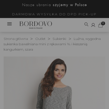
Nasze ubrania
szyjemy w Polsce
DARMOWA WYSYŁKA DO DPD PICK-UP
0
Strona główna
Outlet
Sukienki
Luźna, wygodna
sukienka bawełniana mini z rękawami ¾ i kieszenią
kangurkiem, szara