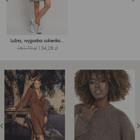
Luźna, wygodna sukienka...
Cena
Cena
161,79 zł
134,28 zł
podstawowa