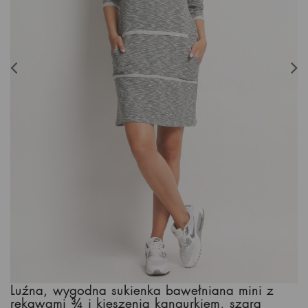
Luźna, wygodna sukienka bawełniana mini z
rękawami ¾ i kieszenią kangurkiem, szara