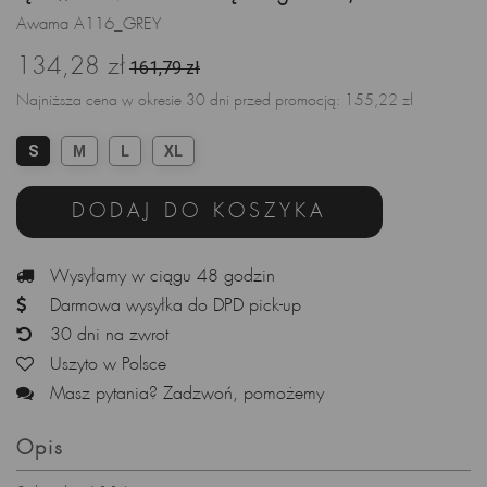
Awama A116_GREY
134,28 zł
161,79 zł
Najniższa cena w okresie 30 dni przed promocją:
155,22 zł
S
M
L
XL
DODAJ DO KOSZYKA
Wysyłamy w ciągu 48 godzin
Darmowa wysyłka do DPD pick-up
30 dni na zwrot
Uszyto w Polsce
Masz pytania? Zadzwoń, pomożemy
Opis