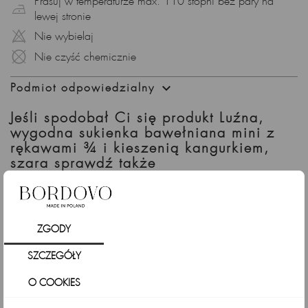
Prasuj w temperaturze max. 110 stopni bez pary na
lewej stronie
Nie wybielaj
Nie czyść chemicznie

Podmiot odpowiedzialny
Jeśli spodobał Ci się produkt Luźna,
wygodna sukienka bawełniana mini z
rękawami ¾ i kieszenią kangurkiem,
szara sprawdź także
ZGODY
SZCZEGÓŁY
O COOKIES