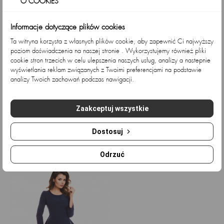
O COOKIES
Informacje dotyczące plików cookies
Ta witryna korzysta z własnych plików cookie, aby zapewnić Ci najwyższy
poziom doświadczenia na naszej stronie . Wykorzystujemy również pliki
cookie stron trzecich w celu ulepszenia naszych usług, analizy a nastepnie
wyświetlania reklam związanych z Twoimi preferencjami na podstawie
analizy Twoich zachowań podczas nawigacji.
Sukienka A136 -
Sukienka welurowa mini z...
Kolor/wzór:...
Zaakceptuj wszystkie
Cena
Cena
169,92 zł
141,03 zł
Cena
Cena
186,18 zł
154,53 zł
podstawowa
podstawowa
Dostosuj
Ostatnio przeglądane
Odrzuć