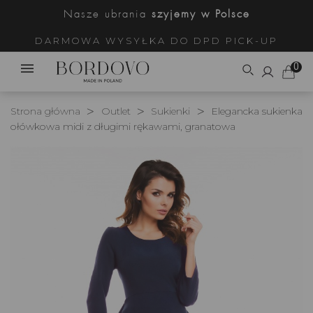
Nasze ubrania
szyjemy w Polsce
DARMOWA WYSYŁKA DO DPD PICK-UP
0
Strona główna
Outlet
Sukienki
Elegancka sukienka
ołówkowa midi z długimi rękawami, granatowa