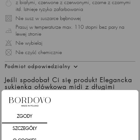
z białymi, czerwone z czerwonymi, czarne z czarnymi
itd. Istnieje ryzyko zafarbowania
Nie susz w suszarce bębnowej
Prasuj w temperaturze max. 110 stopni bez pary na
lewej stronie
Nie wybielaj
Nie czyść chemicznie

Podmiot odpowiedzialny
Jeśli spodobał Ci się produkt Elegancka
sukienka ołówkowa midi z długimi
rękawami, granatowa sprawdź także
ZGODY
SZCZEGÓŁY