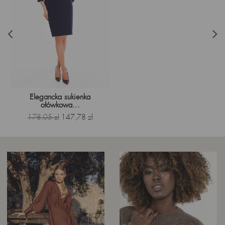
Elegancka sukienka
ołówkowa...
Cena
Cena
178,05 zł
147,78 zł
podstawowa