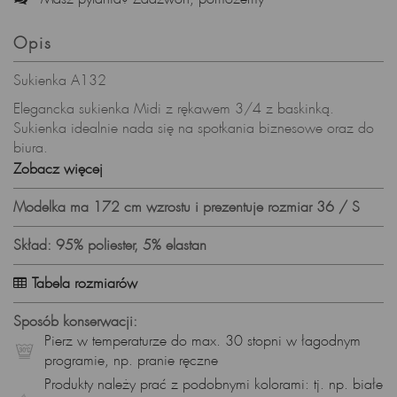
Opis
Sukienka A132
Elegancka sukienka Midi z rękawem 3/4 z baskinką.
Sukienka idealnie nada się na spotkania biznesowe oraz do
biura.
Sukienka idealnie podkreśla sylwetkę.
Zobacz więcej
Pierz w 30 stopniach w delikatnym detergencie, nie wybielaj,
Modelka ma 172 cm wzrostu i prezentuje rozmiar 36 / S
nie susz w suszarce.
Prasuj w niskiej temperaturze.
Skład: 95% poliester, 5% elastan
Produkt wyprodukowany w Polsce.
Skład surowcowy:
Tabela rozmiarów
Tkanina: 95% poliester, 5% elastan
Wzrost modelki: 172cm, modelka na zdjęciu prezentuje
Sposób konserwacji:
rozmiar S.
Pierz w temperaturze do max. 30 stopni w łagodnym
programie, np. pranie ręczne
Produkty należy prać z podobnymi kolorami: tj. np. białe