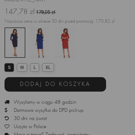
Awama A132_NAVY
147,78 zł
178,05 zł
Najniższa cena w okresie 30 dni przed promocją:
170,82 zł
S
M
L
XL
DODAJ DO KOSZYKA
Wysyłamy w ciągu 48 godzin
Darmowa wysyłka do DPD pick-up
30 dni na zwrot
Uszyto w Polsce
Masz pytania? Zadzwoń, pomożemy