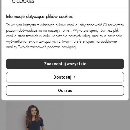
O COOKIES
Informacje dotyczące plików cookies
Ta witryna korzysta z własnych plików cookie, aby zapewnić Ci najwyższy
poziom doświadczenia na naszej stronie . Wykorzystujemy również pliki
cookie stron trzecich w celu ulepszenia naszych usług, analizy a nastepnie
wyświetlania reklam związanych z Twoimi preferencjami na podstawie
analizy Twoich zachowań podczas nawigacji.
Sukienka A136 -
Sukienka welurowa mini z...
Zaakceptuj wszystkie
Kolor/wzór:...
Cena
Cena
169,92 zł
141,03 zł
Cena
Cena
186,18 zł
154,53 zł
podstawowa
Dostosuj
podstawowa
Odrzuć
Ostatnio przeglądane