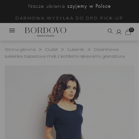
Nasze ubrania
szyjemy w Polsce
DARMOWA WYSYŁKA DO DPD PICK-UP
0
Strona główna
Outlet
Sukienki
Dzianinowa
sukienka trapezowa midi z krótkimi rękawami, granatowa