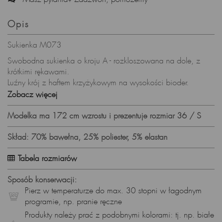
Opis
Sukienka M073
Swobodna sukienka o kroju A - rozkloszowana na dole, z
krótkimi rękawami.
Luźny krój z haftem krzyżykowym na wysokości bioder.
Zobacz więcej
Pierz w 30 stopniach w delikatnym detergencie, nie wybielaj,
nie susz w suszarce.
Modelka ma 172 cm wzrostu i prezentuje rozmiar 36 / S
Prasuj w niskiej temperaturze.
Produkt wyprodukowany w Polsce.
Skład: 70% bawełna, 25% poliester, 5% elastan
Skład surowcowy:
Tkanina: 70% bawełna, 25% poliester, 5% elastan
Tabela rozmiarów
Wzrost modelki: 172cm, modelka na zdjęciu prezentuje
rozmiar S.
Sposób konserwacji:
Pierz w temperaturze do max. 30 stopni w łagodnym
programie, np. pranie ręczne
Produkty należy prać z podobnymi kolorami: tj. np. białe