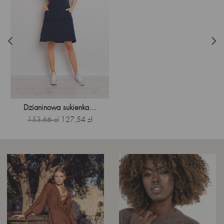
Dzianinowa sukienka...
Cena
Cena
153,66 zł
127,54 zł
podstawowa