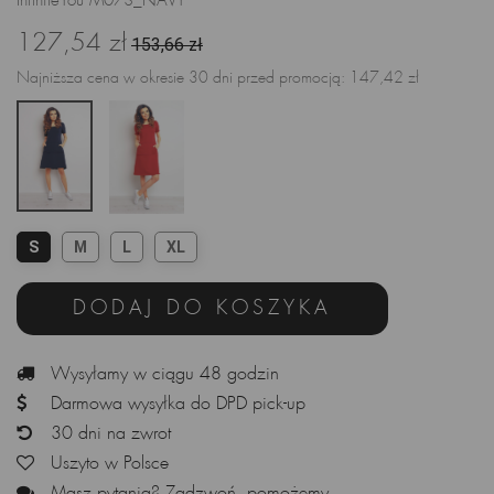
InfiniteYou M073_NAVY
127,54 zł
153,66 zł
Najniższa cena w okresie 30 dni przed promocją:
147,42 zł
S
M
L
XL
DODAJ DO KOSZYKA
Wysyłamy w ciągu 48 godzin
Darmowa wysyłka do DPD pick-up
30 dni na zwrot
Uszyto w Polsce
Masz pytania? Zadzwoń, pomożemy