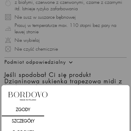
z białymi, czerwone z czerwonymi, czarne z czarnymi
itd. Istnieje ryzyko zafarbowania
Nie susz w suszarce bębnowej
Prasuj w temperaturze max. 110 stopni bez pary na
lewej stronie
Nie wybielaj
Nie czyść chemicznie

Podmiot odpowiedzialny
Jeśli spodobał Ci się produkt
Dzianinowa sukienka trapezowa midi z
krótkimi rękawami, granatowa sprawdź
także
ZGODY
SZCZEGÓŁY