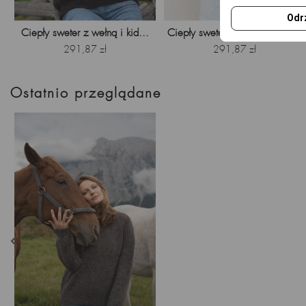
Odr
Ciepły sweter z wełną i kid...
Ciepły sweter z kid moherem...
Cena
Cena
291,87 zł
291,87 zł
Ostatnio przeglądane