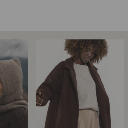
staranne szwy i solidne wykończenia.
Kolor: taupe (przydymiony szaro-brązowy melanż) – twarzowy
i ponadczasowy.
Po co Ci ten sweter? (język korzyści)
Zastępuje kilka elementów: ciepły sweter, miękką warstwę „na
cebulkę” i stylowy basic.
Realnie podnosi komfort termiczny – moher z wełną grzeją,
ale skóra oddycha.
Stylizuje się sam – neutralny taupe + minimalistyczny krój =
„pasuje do wszystkiego”.
Kupujesz na lata – jakość polskiej produkcji i mocna dzianina
ograniczają rotację w szafie (niższy cost-per-wear).
Ponad trendami – prosty design i naturalny melanż nie
wychodzą z mody.
Podsumowanie
Sweter damski taupe z kid moherem i wełną łączy
nowoczesny, miejski look z autentycznym ciepłem. Luźny krój,
miękka faktura i staranne polskie wykonanie sprawiają, że to