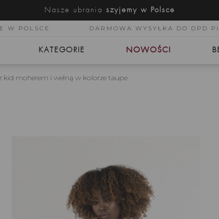
Nasze ubrania
szyjemy w Polsce
E W POLSCE
DARMOWA WYSYŁKA DO DPD P
KATEGORIE
NOWOŚCI
B
 z kid moherem i wełną w kolorze taupe