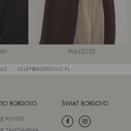
jeden z tych modeli, po które sięga się najczęściej – do
pracy, na weekend i w podróż. Jeśli szukasz ciepłego swetra
oversize na jesień i zimę, który łatwo wystylizujesz i w którym
naprawdę nie zmarzniesz, ten model spełni oczekiwania.
IKI
PŁASZCZE
545
SKLEP@BORDOVO.PL
TO BORDOVO
ŚWIAT BORDOVO
JE KONTO
JE ZAMÓWIENIA