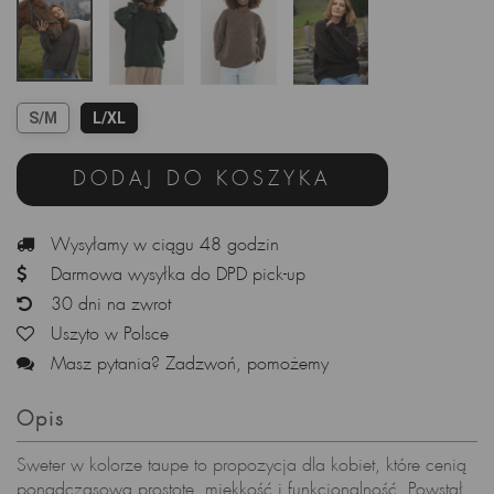
S/M
L/XL
DODAJ DO KOSZYKA
Wysyłamy w ciągu 48 godzin
Darmowa wysyłka do DPD pick-up
30 dni na zwrot
Uszyto w Polsce
Masz pytania? Zadzwoń, pomożemy
Opis
Sweter w kolorze taupe to propozycja dla kobiet, które cenią
ponadczasową prostotę, miękkość i funkcjonalność. Powstał