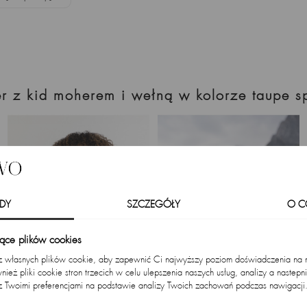
ter z kid moherem i wełną w kolorze taupe 
DY
SZCZEGÓŁY
O C
zące plików cookies
 z własnych plików cookie, aby zapewnić Ci najwyższy poziom doświadczenia na na
ież pliki cookie stron trzecich w celu ulepszenia naszych usług, analizy a nastepn
z Twoimi preferencjami na podstawie analizy Twoich zachowań podczas nawigacji