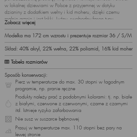
w lokalnej dziewiarni w Polsce z przyjemnej w dotyku
dzianiny z dodatkiem wełny i kid moheru, dzięki czemu
realnie grzeje i jest lekki. Luźny, swobodny fason typu
Zobacz więcej
oversize, okrągły dekolt „pod szyję” oraz prążkowane
ściągacze na dole i przy mankietach sprawiają, że to model
Modelka ma 172 cm wzrostu i prezentuje rozmiar 36 / S/M
idealny do codziennych stylizacji – od dżinsów i kozaków po
płaszcz czy pikowaną kamizelkę.
Skład: 40% akryl, 22% wełna, 22% poliamid, 16% kid moher
Dlaczego warto wybrać sweter taupe z kid moherem i wełną?
Tabela rozmiarów
Ciepła dzianina z wełną i kid moherem – naturalne włókna
grzeją i oddychają, a puszysty moher dodaje lekkości i
Sposób konserwacji:
miękkości.
Pierz w temperaturze do max. 30 stopni w łagodnym
Luźny krój (oversize) – swoboda ruchu, łatwe warstwowanie
programie, np. pranie ręczne
na T-shirt czy koszulę.
Produkty należy prać z podobnymi kolorami: tj. np. białe
Okrągły dekolt – klasyczny, „basicowy” wygląd, świetny pod
z białymi, czerwone z czerwonymi, czarne z czarnymi
płaszcz lub marynarkę.
itd. Istnieje ryzyko zafarbowania
Prążkowane ściągacze – trzymają fason, zwiększają trwałość
Nie susz w suszarce bębnowej
i ładnie domykają stylizację.
Kolor taupe (szaro-brązowy melanż) – neutralny i ultra-
Prasuj w temperaturze max. 110 stopni bez pary na
uniwersalny; łatwo łączy się z czernią, beżem, jeansem i
lewej stronie