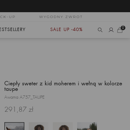
ICK-UP
WYGODNY ZWROT
0
ESTSELLERY
SALE UP -40%
Ciepły sweter z kid moherem i wełną w kolorze
taupe
Awama A757_TAUPE
291,87 zł