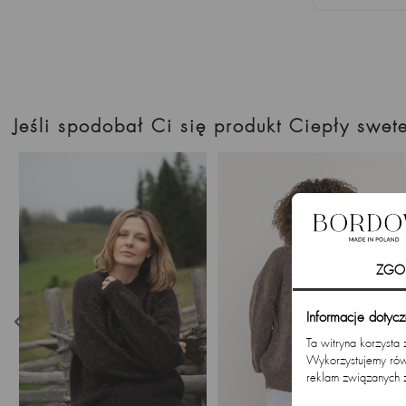
Jeśli spodobał Ci się produkt Ciepły swe
ZGO
Informacje dotyc
Ta witryna korzysta
Wykorzystujemy równ
reklam związanych 