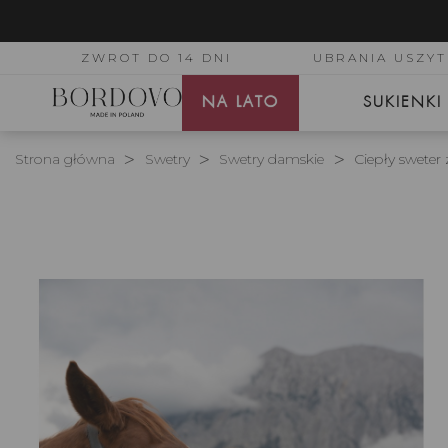
ZWROT DO 14 DNI
UBRANIA USZYT
NA LATO
SUKIENKI
Strona główna
Swetry
Swetry damskie
Ciepły sweter