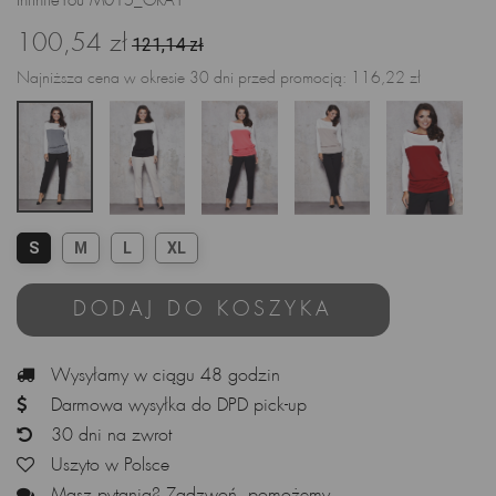
InfiniteYou M015_GRAY
100,54 zł
121,14 zł
Najniższa cena w okresie 30 dni przed promocją:
116,22 zł
S
M
L
XL
DODAJ DO KOSZYKA
Wysyłamy w ciągu 48 godzin
Darmowa wysyłka do DPD pick-up
30 dni na zwrot
Uszyto w Polsce
Masz pytania? Zadzwoń, pomożemy