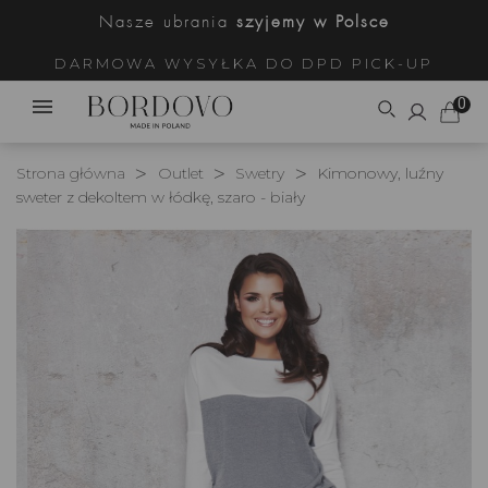
Nasze ubrania
szyjemy w Polsce
DARMOWA WYSYŁKA DO DPD PICK-UP
0
Strona główna
Outlet
Swetry
Kimonowy, luźny
sweter z dekoltem w łódkę, szaro - biały