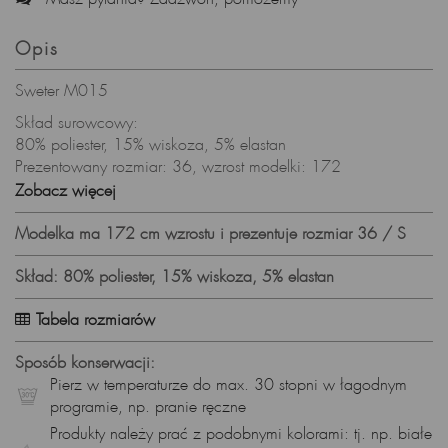
Opis
Sweter M015
Skład surowcowy:
80% poliester, 15% wiskoza, 5% elastan
Prezentowany rozmiar: 36, wzrost modelki: 172
Zobacz więcej
Sweter z długim rękawem.
Pierz w 30 stopniach w delikatnym detergencie, nie wybielaj,
Modelka ma 172 cm wzrostu i prezentuje rozmiar 36 / S
nie susz w suszarce.
Prasuj w niskiej temperaturze.
Skład: 80% poliester, 15% wiskoza, 5% elastan
Tabela rozmiarów
Sposób konserwacji:
Pierz w temperaturze do max. 30 stopni w łagodnym
programie, np. pranie ręczne
Produkty należy prać z podobnymi kolorami: tj. np. białe