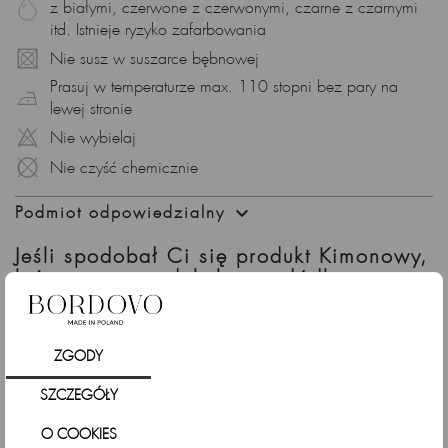
z białymi, czerwone z czerwonymi, czarne z czarnymi
itd. Istnieje ryzyko zafarbowania
Nie susz w suszarce bębnowej
Prasuj w temperaturze max. 110 stopni bez pary na
lewej stronie
Nie wybielaj
Nie czyść chemicznie

Podmiot odpowiedzialny
Jeśli spodobał Ci się produkt Kimonowy,
luźny sweter z dekoltem w łódkę, szaro -
biały sprawdź także
ZGODY
SZCZEGÓŁY
O COOKIES