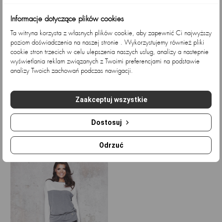
Informacje dotyczące plików cookies
Ta witryna korzysta z własnych plików cookie, aby zapewnić Ci najwyższy
poziom doświadczenia na naszej stronie . Wykorzystujemy również pliki
cookie stron trzecich w celu ulepszenia naszych usług, analizy a nastepnie
wyświetlania reklam związanych z Twoimi preferencjami na podstawie
analizy Twoich zachowań podczas nawigacji.
Długi kardigan w pasy,...
Kardigan z kieszeniami, szary
Zaakceptuj wszystkie
Cena
Cena
Cena
Cena
178,05 zł
147,78 zł
210,57 zł
174,77 zł
podstawowa
podstawowa
Dostosuj
Ostatnio przeglądane
Odrzuć