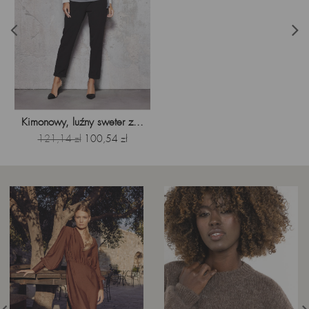
Kimonowy, luźny sweter z...
Cena
Cena
121,14 zł
100,54 zł
podstawowa