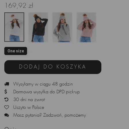
169,92 zł
One size
DODAJ DO KOSZYKA
Wysyłamy w ciągu 48 godzin
Darmowa wysyłka do DPD pick-up
30 dni na zwrot
Uszyto w Polsce
Masz pytania? Zadzwoń, pomożemy