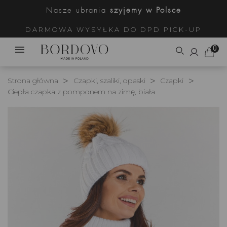
Nasze ubrania
szyjemy w Polsce
DARMOWA WYSYŁKA DO DPD PICK-UP
0
Strona główna
Czapki, szaliki, opaski
Czapki
Ciepła czapka z pomponem na zimę, biała