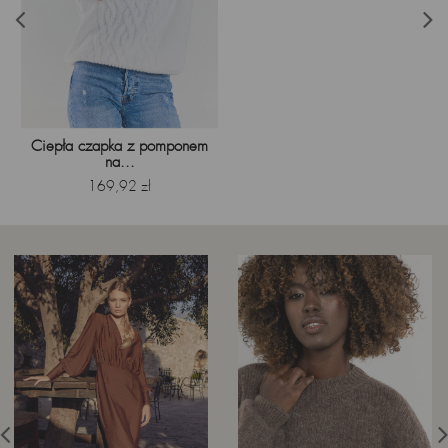
Ciepła czapka z pomponem
na...
Cena
169,92 zł