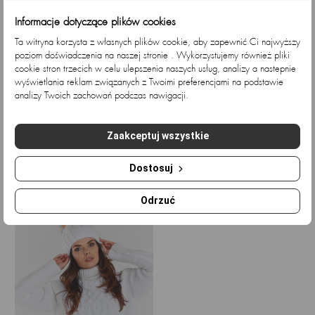
Informacje dotyczące plików cookies
Ta witryna korzysta z własnych plików cookie, aby zapewnić Ci najwyższy
poziom doświadczenia na naszej stronie . Wykorzystujemy również pliki
cookie stron trzecich w celu ulepszenia naszych usług, analizy a nastepnie
wyświetlania reklam związanych z Twoimi preferencjami na podstawie
analizy Twoich zachowań podczas nawigacji.
Ciepła balaclava z kid...
Ciepła czapka z kid
C
moherem...
Cena
145,53 zł
Cena
96,75 zł
Zaakceptuj wszystkie
Dostosuj
Ostatnio przeglądane
Odrzuć