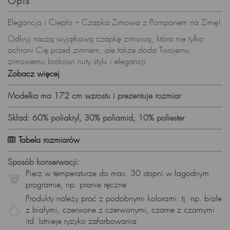
Opis
Elegancja i Ciepło – Czapka Zimowa z Pomponem na Zimę!
Odkryj naszą wyjątkową czapkę zimową, która nie tylko
ochroni Cię przed zimnem, ale także doda Twojemu
zimowemu lookowi nuty stylu i elegancji.
Zobacz więcej
Ciepłe Podszycie z Polaru – Komfort w Najzimniejsze Dni:
Czapka wyposażona jest w podszycie z polaru, co sprawia,
Modelka ma 172 cm wzrostu i prezentuje rozmiar
że nie tylko jest niezwykle ciepła, ale również miła w dotyku.
To uczucie komfortu, którego potrzebujesz podczas zimowych
Skład: 60% poliakryl, 30% poliamid, 10% poliester
dni.
Tabela rozmiarów
Wzór Warkocza – Modny Akcent:
Wzór warkocza nadaje czapce modny charakter,
Sposób konserwacji:
wprowadzając do Twojej zimowej stylizacji nutę elegancji i
Pierz w temperaturze do max. 30 stopni w łagodnym
finezji. To idealne połączenie funkcjonalności i stylu.
programie, np. pranie ręczne
Produkty należy prać z podobnymi kolorami: tj. np. białe
Pompon z Futerka – Wyjątkowy Styl:
z białymi, czerwone z czerwonymi, czarne z czarnymi
Czapka ozdobiona jest pomponem z futerka, co nadaje jej
itd. Istnieje ryzyko zafarbowania
wyjątkowy i luksusowy wygląd. To detale sprawiają, że