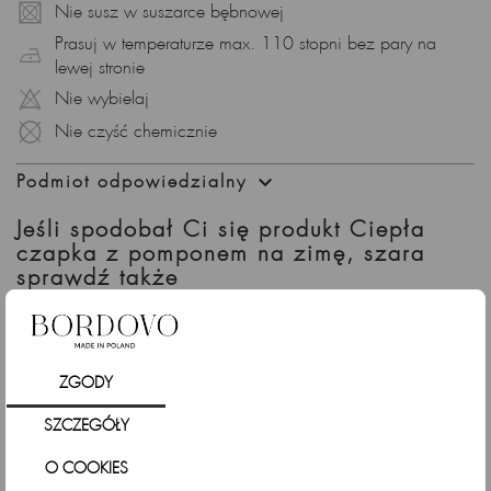
Nie susz w suszarce bębnowej
czapce wyjątkowego charakteru. Dodaje nutę luksusu,
sprawiając, że zimowe dni nabierają elegancji.
Prasuj w temperaturze max. 110 stopni bez pary na
lewej stronie
Stonowana Szarość – Klasyczny Kolor:
Nie wybielaj
Odcień szarości to klasyczny wybór, który z łatwością
Nie czyść chemicznie
komponuje się z różnymi stylizacjami. Szarość czapki to
wyraz subtelnej elegancji, idealny na co dzień i specjalne

Podmiot odpowiedzialny
okazje.
Polska Jakość – Wyjątkowość w Detalach:
Jeśli spodobał Ci się produkt Ciepła
czapka z pomponem na zimę, szara
Ta czapka, pełna elegancji i ciepła, została starannie
sprawdź także
stworzona w Polsce, co gwarantuje nie tylko stylowy wygląd,
ale także najwyższą jakość wykonania.
Uniwersalny Styl – Pasuje do Różnych Okazji:
Dzięki uniwersalnemu designowi, ta szara czapka doskonale
ZGODY
sprawdzi się w różnych sytuacjach. Nos ją z pewnością i
stylizuj zgodnie z własnym gustem – zawsze będziesz
SZCZEGÓŁY
emanować elegancją.
O COOKIES
Podsumowanie: