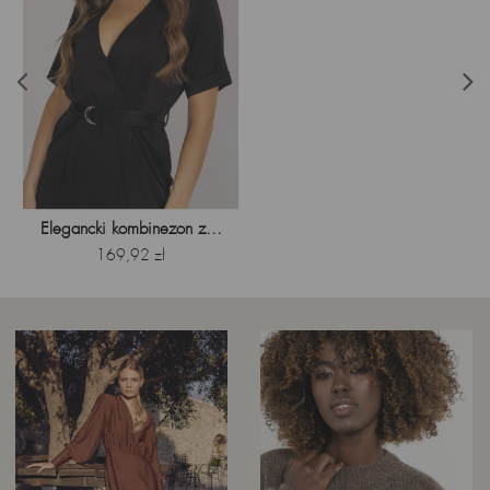
Elegancki kombinezon z...
Cena
169,92 zł