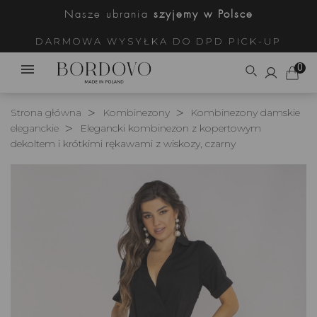
Nasze ubrania
szyjemy w Polsce
DARMOWA WYSYŁKA DO DPD PICK-UP
0
Strona główna
Kombinezony
Kombinezony damskie
eleganckie
Elegancki kombinezon z kopertowym
dekoltem i krótkimi rękawami z wiskozy, czarny