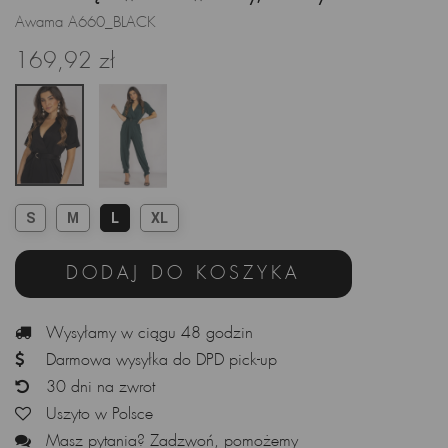
Awama A660_BLACK
169,92 zł
S
M
L
XL
DODAJ DO KOSZYKA
Wysyłamy w ciągu 48 godzin
Darmowa wysyłka do DPD pick-up
30 dni na zwrot
Uszyto w Polsce
Masz pytania? Zadzwoń, pomożemy