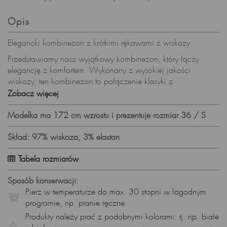
Opis
Elegancki kombinezon z krótkimi rękawami z wiskozy
Przedstawiamy nasz wyjątkowy kombinezon, który łączy
elegancję z komfortem. Wykonany z wysokiej jakości
wiskozy, ten kombinezon to połączenie klasyki z
nowoczesnością. Z kopertowym dekoltem i klasycznym
Zobacz więcej
kołnierzykiem, ten model dodaje nuty szyku i wyrafinowania
do każdej letniej stylizacji.
Modelka ma 172 cm wzrostu i prezentuje rozmiar 36 / S
Cechy produktu:
Skład: 97% wiskoza, 3% elastan
• Kopertowy dekolt z kołnierzykiem
Tabela rozmiarów
• Pasek podkreślający talię
• Krótkie rękawy
Sposób konserwacji:
Pierz w temperaturze do max. 30 stopni w łagodnym
• Uszyty z wiskozy
programie, np. pranie ręczne
• Gumka w pasie dla lepszego dopasowania
Produkty należy prać z podobnymi kolorami: tj. np. białe