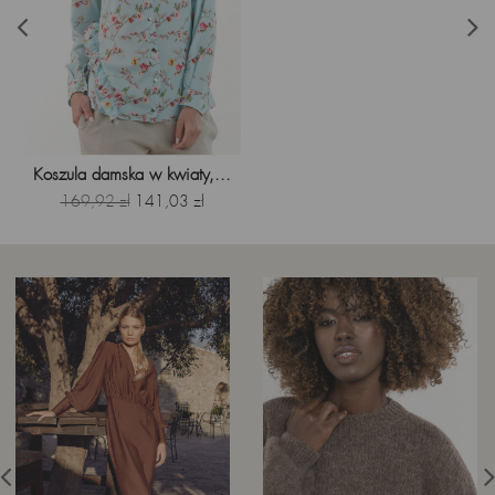
Koszula damska w kwiaty,...
Cena
Cena
169,92 zł
141,03 zł
podstawowa