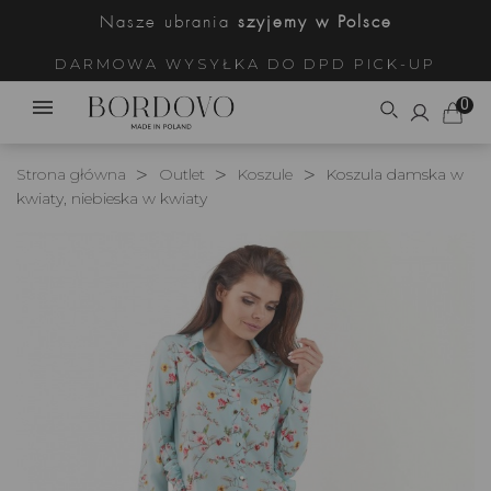
Nasze ubrania
szyjemy w Polsce
DARMOWA WYSYŁKA DO DPD PICK-UP
0
Strona główna
Outlet
Koszule
Koszula damska w
kwiaty, niebieska w kwiaty