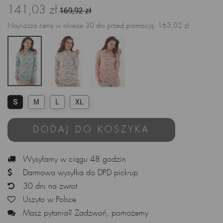
141,03 zł
169,92 zł
Najniższa cena w okresie 30 dni przed promocją:
163,02 zł
S
M
L
XL
DODAJ DO KOSZYKA
Wysyłamy w ciągu 48 godzin
Darmowa wysyłka do DPD pick-up
30 dni na zwrot
Uszyto w Polsce
Masz pytania? Zadzwoń, pomożemy