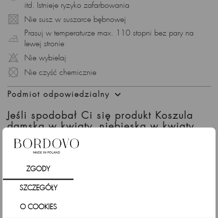
itd. Istnieje ryzyko zafarbowania
Nie susz w suszarce bębnowej
Prasuj w temperaturze max. 110 stopni bez pary na
lewej stronie
Nie wybielaj
Nie czyść chemicznie

Podmiot odpowiedzialny
Jeśli spodobał Ci się produkt Koszula
damska w kwiaty, niebieska w kwiaty
sprawdź także
ZGODY
SZCZEGÓŁY
O COOKIES