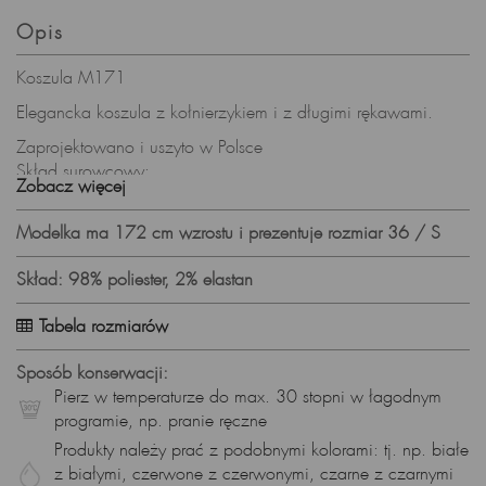
Opis
Koszula M171
Elegancka koszula z kołnierzykiem i z długimi rękawami.
Zaprojektowano i uszyto w Polsce
Skład surowcowy:
Zobacz więcej
98% poliester, 2% elastan
Prezentowany rozmiar: 36, wzrost modelki: 172
Modelka ma 172 cm wzrostu i prezentuje rozmiar 36 / S
Pierz w 30 stopniach w delikatnym detergencie, nie wybielaj,
nie susz w suszarce.
Skład: 98% poliester, 2% elastan
Prasuj w niskiej temperaturze.
Tabela rozmiarów
Sposób konserwacji:
Pierz w temperaturze do max. 30 stopni w łagodnym
programie, np. pranie ręczne
Produkty należy prać z podobnymi kolorami: tj. np. białe
z białymi, czerwone z czerwonymi, czarne z czarnymi