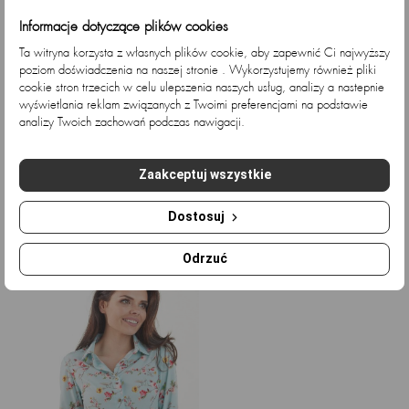
Informacje dotyczące plików cookies
Ta witryna korzysta z własnych plików cookie, aby zapewnić Ci najwyższy
poziom doświadczenia na naszej stronie . Wykorzystujemy również pliki
cookie stron trzecich w celu ulepszenia naszych usług, analizy a nastepnie
wyświetlania reklam związanych z Twoimi preferencjami na podstawie
analizy Twoich zachowań podczas nawigacji.
Elegancka, zwiewna koszula...
Elegancka, zwiewna koszula...
E
Zaakceptuj wszystkie
Cena
Cena
Cena
Cena
153,66 zł
127,54 zł
153,66 zł
127,54 zł
podstawowa
podstawowa
Dostosuj
Ostatnio przeglądane
Odrzuć