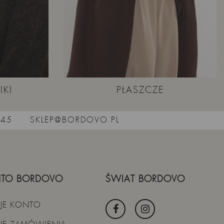
IKI
PŁASZCZE
545
SKLEP@BORDOVO.PL
TO BORDOVO
ŚWIAT BORDOVO
JE KONTO