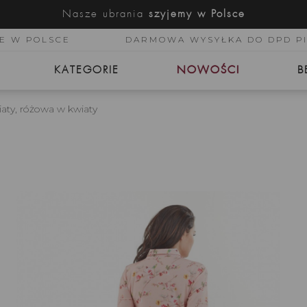
Nasze ubrania
szyjemy w Polsce
E W POLSCE
DARMOWA WYSYŁKA DO DPD P
KATEGORIE
NOWOŚCI
B
aty, różowa w kwiaty