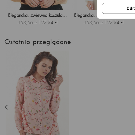
Odr
Elegancka, zwiewna koszula...
Elegancka, zwiewna koszula...
Cena
153,66 zł
Cena
Cena
153,66 zł
Cena
127,54 zł
127,54 zł
podstawowa
podstawowa
Ostatnio przeglądane