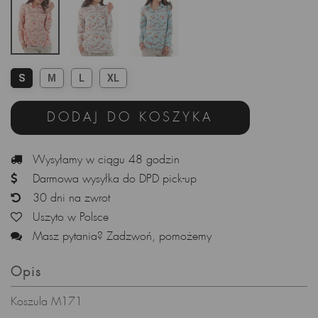
S
M
L
XL
DODAJ DO KOSZYKA
Wysyłamy w ciągu 48 godzin
Darmowa wysyłka do DPD pick-up
30 dni na zwrot
Uszyto w Polsce
Masz pytania? Zadzwoń, pomożemy
Opis
Koszula M171