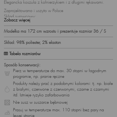
Elegancka koszula z kołnierzykiem i z długimi rękawami.
Zaprojektowano i uszyto w Polsce
Skład surowcowy:
Zobacz więcej
98% poliester, 2% elastan
Prezentowany rozmiar: 36, wzrost modelki: 172
Modelka ma 172 cm wzrostu i prezentuje rozmiar 36 / S
Pierz w 30 stopniach w delikatnym detergencie, nie wybielaj,
nie susz w suszarce.
Skład: 98% poliester, 2% elastan
Prasuj w niskiej temperaturze.
Tabela rozmiarów
Sposób konserwacji:
Pierz w temperaturze do max. 30 stopni w łagodnym
programie, np. pranie ręczne
Produkty należy prać z podobnymi kolorami: tj. np. białe
z białymi, czerwone z czerwonymi, czarne z czarnymi
itd. Istnieje ryzyko zafarbowania
Nie susz w suszarce bębnowej
Prasuj w temperaturze max. 110 stopni bez pary na
lewej stronie