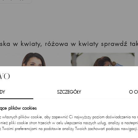
mska w kwiaty, różowa w kwiaty sprawdź ta
DY
SZCZEGÓŁY
O C
zące plików cookies
 z własnych plików cookie, aby zapewnić Ci najwyższy poziom doświadczenia na na
ież pliki cookie stron trzecich w celu ulepszenia naszych usług, analizy a nastepn
z Twoimi preferencjami na podstawie analizy Twoich zachowań podczas nawigacji