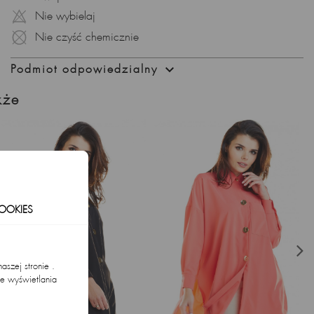
Nie wybielaj
Nie czyść chemicznie

Podmiot odpowiedzialny
kże
OOKIES
szej stronie .
ie wyświetlania
.