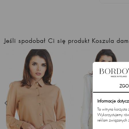
Jeśli spodobał Ci się produkt Koszula da
ZGO
Informacje dotyc
Ta witryna korzysta
Wykorzystujemy równ
reklam związanych 