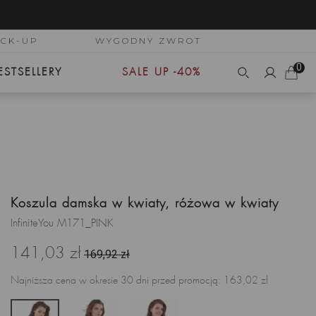
ICK-UP
WYGODNY ZWROT
0
ESTSELLERY
SALE UP -40%
Koszula damska w kwiaty, różowa w kwiaty
InfiniteYou M171_PINK
141,03 zł
169,92 zł
Najniższa cena w okresie 30 dni przed promocją:
163,02 zł