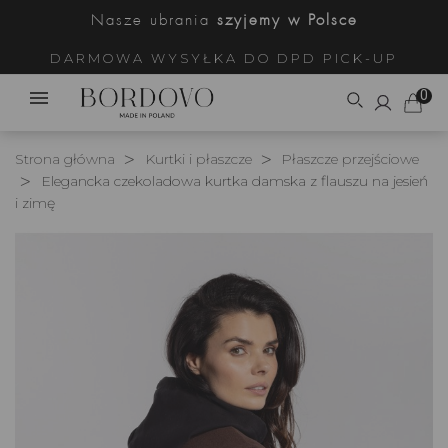
Nasze ubrania
szyjemy w Polsce
DARMOWA WYSYŁKA DO DPD PICK-UP
0
Strona główna
Kurtki i płaszcze
Płaszcze przejściowe
Elegancka czekoladowa kurtka damska z flauszu na jesień
i zimę