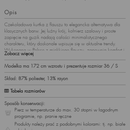
Opis
Czekoladowa kurtka z flauszu to elegancka alternatywa dla
klasycznych barw. Jej luźny krój, kołnierz szalowy i proste
zapięcie na guzik nadają całości minimalistycznego
charakteru, który doskonale wpisuje się w aktualne trendy.
Wykonana w Polsce z miękkiego flauszu, zapewnia komfort i
Zobacz więcej
ciepło w chłodniejsze dni sezonu jesienno-zimowego.
Dlaczego warto wybrać tę czekoladową kurtkę?
Modelka ma 172 cm wzrostu i prezentuje rozmiar 36 / S
elegancki i modny odcień czekolady,
Skład: 87% poliester, 13% rayon
uniwersalny fason – pasuje do wielu stylizacji,
ciepły i miękki flausz,
Tabela rozmiarów
kołnierz szalowy – subtelny akcent elegancji,
polska produkcja – wysoka jakość wykonania.
Sposób konserwacji:
Pierz w temperaturze do max. 30 stopni w łagodnym
Kurtka na różne okazje
programie, np. pranie ręczne
kurtka do pracy – wygodna i elegancka,
Produkty należy prać z podobnymi kolorami: tj. np. białe
kurtka na spotkania rodzinne i ze znajomymi – stylowa i