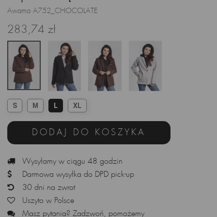
Awama A752_CHOCOLATE
283,74 zł
S
M
L
XL
DODAJ DO KOSZYKA
Wysyłamy w ciągu 48 godzin
Darmowa wysyłka do DPD pick-up
30 dni na zwrot
Uszyto w Polsce
Masz pytania? Zadzwoń, pomożemy