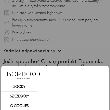
z białymi, czerwone z czerwonymi, czarne z czarnymi
modna,
itd. Istnieje ryzyko zafarbowania
kurtka na co dzień – idealna do casualowych stylizacji.
Nie susz w suszarce bębnowej
Podsumowanie
Prasuj w temperaturze max. 110 stopni bez pary na
lewej stronie
Czekoladowa kurtka damska z flauszu to idealne połączenie
wygody i elegancji w jesienno-zimowej garderobie. Jej
Nie wybielaj
ponadczasowy kolor i minimalistyczny krój sprawiają, że
Nie czyść chemicznie
pasuje na wiele okazji.

Podmiot odpowiedzialny
Jeśli spodobał Ci się produkt Elegancka
czekoladowa kurtka damska z flauszu na
jesień i zimę sprawdź także
ZGODY
SZCZEGÓŁY
O COOKIES