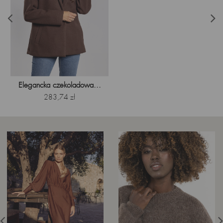
Elegancka czekoladowa...
Cena
283,74 zł