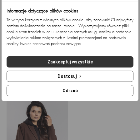
Informacje dotyczące plików cookies
Ta witryna korzysta z własnych plików cookie, aby zapewnić Ci najwyższy
poziom doświadczenia na naszej stronie . Wykorzystujemy również pliki
cookie stron trzecich w celu ulepszenia naszych usług, analizy a nastepnie
wyświetlania reklam związanych z Twoimi preferencjami na podstawie
analizy Twoich zachowań podczas nawigacji.
Elegancka czekoladowa...
Czekoladowa kurtka damska...
Zaakceptuj wszystkie
Cena
Cena
202,44 zł
300,00 zł
Dostosuj
Ostatnio przeglądane
Odrzuć