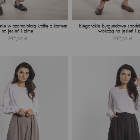
nie w czarno-białą kratkę z kantem
Eleganckie burgundowe spodni
na jesień i zimę
wiskozą na jesień i 
Cena
Cena
202,44 zł
202,44 zł