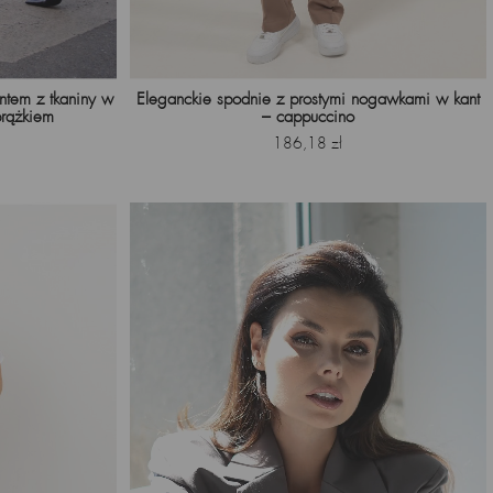
ntem z tkaniny w
Eleganckie spodnie z prostymi nogawkami w kant
prążkiem
– cappuccino
Cena
186,18 zł