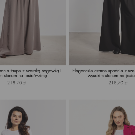
odnie taupe z szeroką nogawką i
Eleganckie czarne spodnie z sz
m stanem na jesień–zimę
wysokim stanem na jesi
Cena
Cena
218,70 zł
218,70 zł