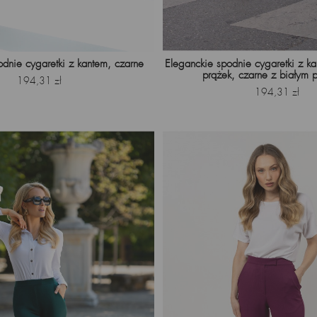
odnie cygaretki z kantem, czarne
Eleganckie spodnie cygaretki z ka
prążek, czarne z białym 
Cena
194,31 zł
Cena
194,31 zł