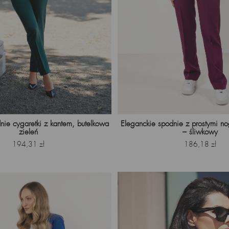
nie cygaretki z kantem, butelkowa
Eleganckie spodnie z prostymi n
zieleń
– śliwkowy
Cena
Cena
194,31 zł
186,18 zł