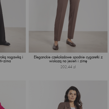
eroką nogawką i
Eleganckie czekoladowe spodnie cygaretki z
eń–zima
wiskozą na jesień i zimę
Cena
202,44 zł