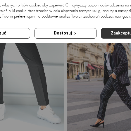
 z własnych plików cookie, aby zapewnić Ci najwyższy poziom doświadczenia na na
ież pliki cookie stron trzecich w celu ulepszenia naszych usług, analizy a nastepn
z Twoimi preferencjami na podstawie analizy Twoich zachowań podczas nawigacji
zuć
Dostosuj
Zaakceptu