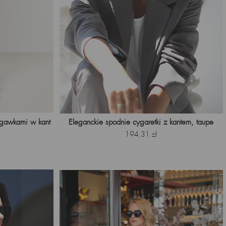
Eleganckie spodnie cygaretki z kantem, taupe
ogawkami w kant
Cena
194,31 zł