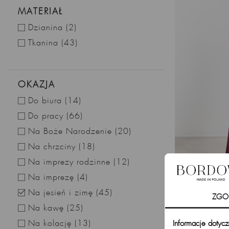
MATERIAŁ
Dzianina
(2)
Tkanina
(43)
OKAZJA
Do biura
(14)
Do pracy
(66)
Na Boże Narodzenie
(20)
Na chrzciny
(18)
Na imprezy rodzinne
(12)
Na imprezę
(4)

Na jesień i zimę
(45)
ZGO
Eleganckie 
nog
Na kawę
(25)
Na kolację
(13)
Informacje dotyc