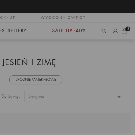
ICK-UP
WYGODNY ZWROT
0
ESTSELLERY
SALE UP -40%
JESIEŃ I ZIMĘ
SPODNIE MATERIAŁOWE

Sortuj wg:
Dostępne