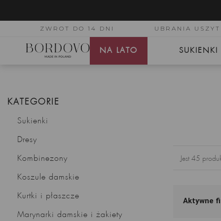
ZWROT DO 14 DNI
UBRANIA USZYT
NA LATO
SUKIENKI
KATEGORIE
Sukienki
Dresy
Kombinezony
Jest 45 produ
Koszule damskie
Kurtki i płaszcze
Aktywne fi
Marynarki damskie i żakiety