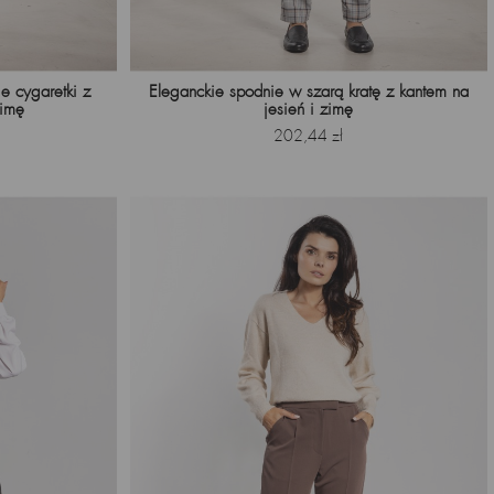
e cygaretki z
Eleganckie spodnie w szarą kratę z kantem na
zimę
jesień i zimę
Cena
202,44 zł