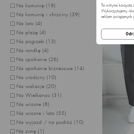
Na komunię
(18)
Ta witryna korzysta
Wykorzystujemy równ
Na komunię i chrzciny
(39)
reklam związanych 
Na lato
(4)
Na plażę
(4)
Odr
Na pogrzeb
(13)
Na randkę
(4)
Na spotkanie
(26)
Na spotkanie biznesowe
(14)
Na urodziny
(10)
Na wakacje
(20)
Na Wielkanoc
(31)
Na wiosne
(8)
Na wiosne i lato
(55)
Na wyjazd / na podróż
(10)
Na zimę
(1)