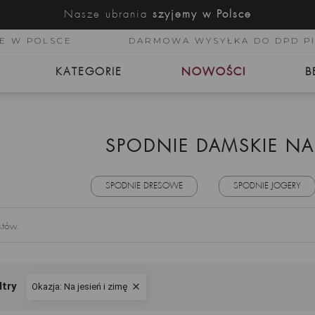
Nasze ubrania
szyjemy w Polsce
E W POLSCE
DARMOWA WYSYŁKA DO DPD P
KATEGORIE
NOWOŚCI
B
SPODNIE DAMSKIE NA 
SPODNIE DRESOWE
SPODNIE JOGERY
któw.
ltry
Okazja: Na jesień i zimę
