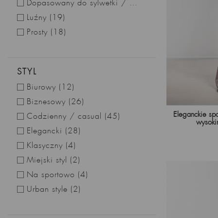
Dopasowany do sylwetki / obcisły
(17)
Luźny
(19)
Prosty
(18)
STYL
Biurowy
(12)
Biznesowy
(26)
Eleganckie sp
Codzienny / casual
(45)
wysoki
Elegancki
(28)
Klasyczny
(4)
Miejski styl
(2)
Na sportowo
(4)
Urban style
(2)