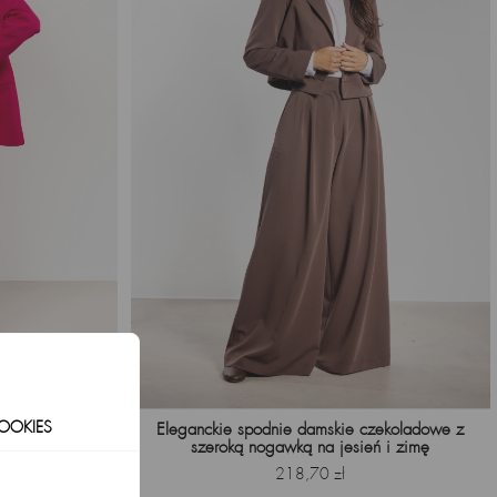
OOKIES
ogawkami w kant
Eleganckie spodnie damskie czekoladowe z
szeroką nogawką na jesień i zimę
Cena
218,70 zł