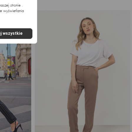
szej stronie .
ie wyświetlania
.
j wszystkie