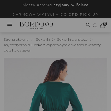
Nasze ubrania
szyjemy w Polsce
DARMOWA WYSYŁKA DO DPD PICK-UP
0
Strona główna
Sukienki
Sukienki z wiskozy
Asymetryczna sukienka z kopertowym dekoltem z wiskozy,
butelkowa zieleń