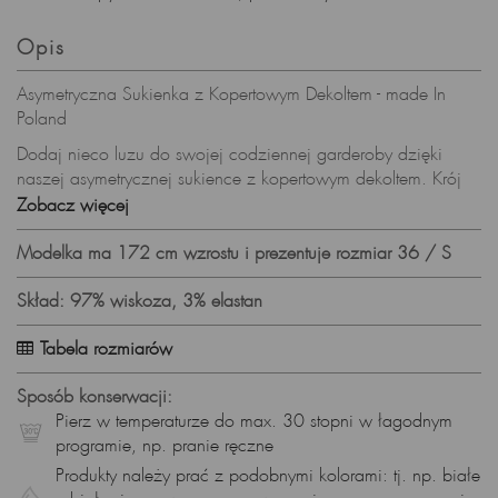
Opis
Asymetryczna Sukienka z Kopertowym Dekoltem - made In
Poland
Dodaj nieco luzu do swojej codziennej garderoby dzięki
naszej asymetrycznej sukience z kopertowym dekoltem. Krój
sukienki eksponuje nogi, a jednocześnie zachowuje
Zobacz więcej
casualowy fason, idealny na co dzień. Długie szerokie
rękawy zakończone gumką dodają subtelności, a elastyczna
Modelka ma 172 cm wzrostu i prezentuje rozmiar 36 / S
wiskoza (95% wiskoza, 5% elastan) gwarantuje komfort
noszenia. Wyprodukowana w Polsce, ta sukienka to synonim
Skład: 97% wiskoza, 3% elastan
polskiego rzemiosła krawieckiego i modowego stylu.
Tabela rozmiarów
Asymetryczny Krój - Elegancja w Ruchu:
Asymetryczny krój sukienki dodaje jej elegancji, jednocześnie
Sposób konserwacji:
pozwalając na swobodę ruchu.
Pierz w temperaturze do max. 30 stopni w łagodnym
programie, np. pranie ręczne
Kopertowy Dekolt - Subtelna Ekspozycja Biustu:
Produkty należy prać z podobnymi kolorami: tj. np. białe
Kopertowy dekolt sukienki subtelnie eksponuje biust, dodając