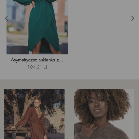
Asymetryczna sukienka z...
Cena
194,31 zł