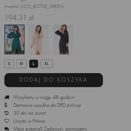
Awama A523_BOTTLE_GREEN
194,31 zł
S
M
L
XL
DODAJ DO KOSZYKA
Wysyłamy w ciągu 48 godzin
Darmowa wysyłka do DPD pick-up
30 dni na zwrot
Uszyto w Polsce
Masz pytania? Zadzwoń, pomożemy