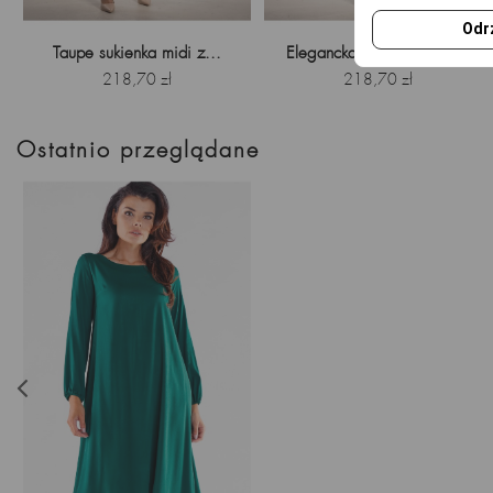
Odr
Taupe sukienka midi z...
Elegancka sukienka midi...
Cena
Cena
218,70 zł
218,70 zł
Ostatnio przeglądane