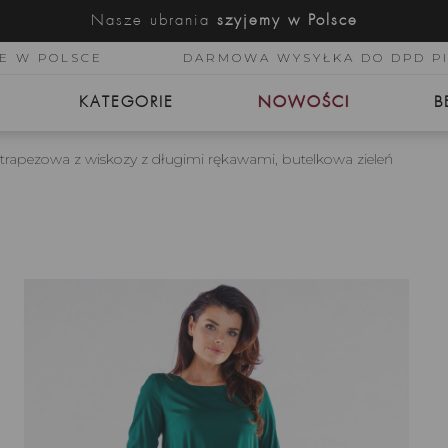
Nasze ubrania
szyjemy w Polsce
E W POLSCE
DARMOWA WYSYŁKA DO DPD P
KATEGORIE
NOWOŚCI
B
trapezowa z wiskozy z długimi rękawami, butelkowa zieleń