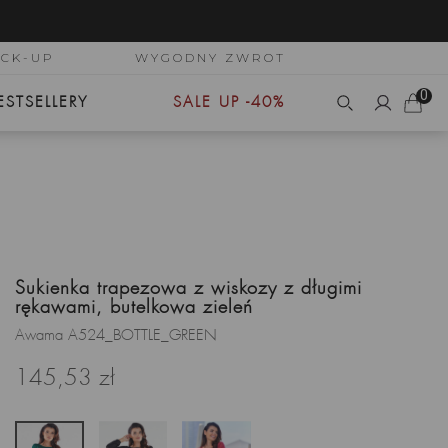
ICK-UP
WYGODNY ZWROT
0
ESTSELLERY
SALE UP -40%
Sukienka trapezowa z wiskozy z długimi
rękawami, butelkowa zieleń
Awama A524_BOTTLE_GREEN
145,53 zł