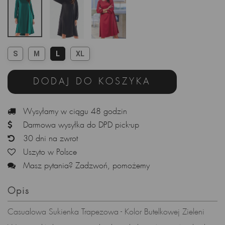
S
M
L
XL
DODAJ DO KOSZYKA
Wysyłamy w ciągu 48 godzin
Darmowa wysyłka do DPD pick-up
30 dni na zwrot
Uszyto w Polsce
Masz pytania? Zadzwoń, pomożemy
Opis
Casualowa Sukienka Trapezowa - Kolor Butelkowej Zieleni