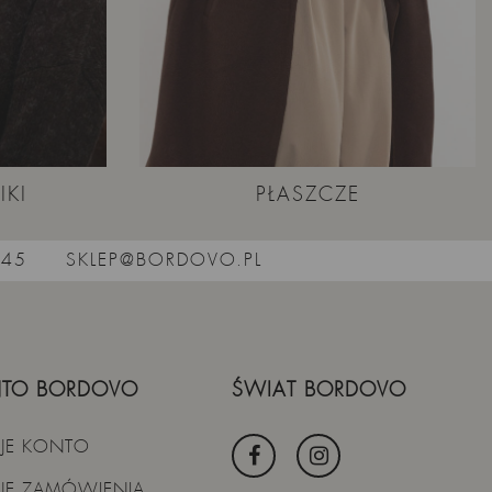
IKI
PŁASZCZE
545
SKLEP@BORDOVO.PL
TO BORDOVO
ŚWIAT BORDOVO
JE KONTO
JE ZAMÓWIENIA