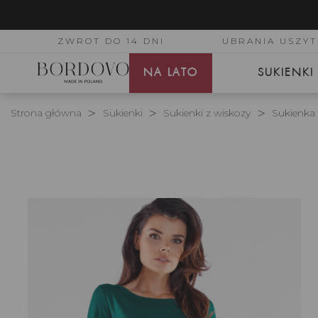
ZWROT DO 14 DNI
UBRANIA USZYT
NA LATO
SUKIENKI
Strona główna
Sukienki
Sukienki z wiskozy
Sukienka 