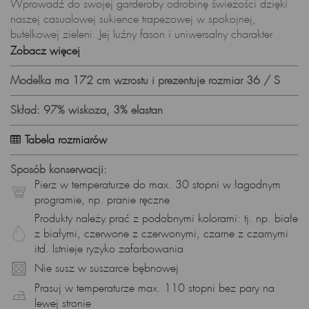
Wprowadź do swojej garderoby odrobinę świeżości dzięki
naszej casualowej sukience trapezowej w spokojnej,
butelkowej zieleni. Jej luźny fason i uniwersalny charakter
sprawiają, że jest idealnym wyborem na codzienne stylizacje,
Zobacz więcej
zarówno do pracy, jak i na spotkania z przyjaciółmi. Długie
rękawy z delikatnymi gumkami pozwalają na dostosowanie
Modelka ma 172 cm wzrostu i prezentuje rozmiar 36 / S
stylu, a wysokiej jakości wiskoza z elastanem zapewnia
komfort przez cały dzień.
Skład: 97% wiskoza, 3% elastan
Trapezowy Kroj - Styl i Komfort:
Tabela rozmiarów
Trapezowy krój sukienki łączy w sobie styl i komfort, tworząc
formę, która pasuje do różnych sylwetek.
Sposób konserwacji:
Pierz w temperaturze do max. 30 stopni w łagodnym
Luźny Fason - Swoboda Ruchu:
programie, np. pranie ręczne
Luźny fason sukienki zapewnia swobodę ruchu, co czyni ją
Produkty należy prać z podobnymi kolorami: tj. np. białe
idealnym wyborem na aktywny dzień.
z białymi, czerwone z czerwonymi, czarne z czarnymi
itd. Istnieje ryzyko zafarbowania
Długie Rękawy z Gumkami - Personalizacja Stylu:
Nie susz w suszarce bębnowej
Długie rękawy zakończone delikatnymi gumkami pozwalają
na dostosowanie ich długości, dodając sukience
Prasuj w temperaturze max. 110 stopni bez pary na
indywidualnego charakteru.
lewej stronie