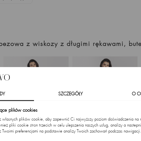
rapezowa z wiskozy z długimi rękawami, but
DY
SZCZEGÓŁY
O C
zące plików cookies
 z własnych plików cookie, aby zapewnić Ci najwyższy poziom doświadczenia na na
ież pliki cookie stron trzecich w celu ulepszenia naszych usług, analizy a nastepn
z Twoimi preferencjami na podstawie analizy Twoich zachowań podczas nawigacji