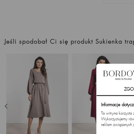
Jeśli spodobał Ci się produkt Sukienka t
ZGO
Informacje dotyc
Ta witryna korzysta
Wykorzystujemy równ
reklam związanych 