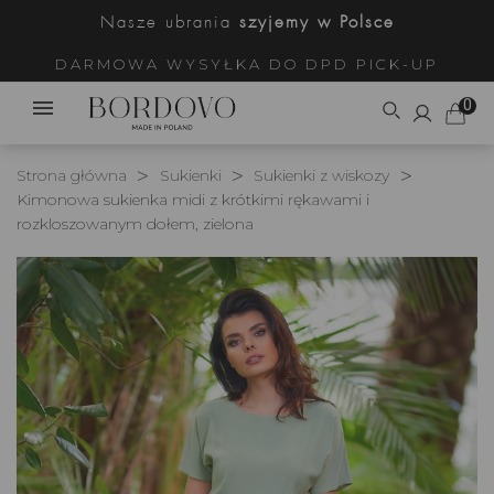
Nasze ubrania
szyjemy w Polsce
DARMOWA WYSYŁKA DO DPD PICK-UP
0
Strona główna
Sukienki
Sukienki z wiskozy
Kimonowa sukienka midi z krótkimi rękawami i
rozkloszowanym dołem, zielona