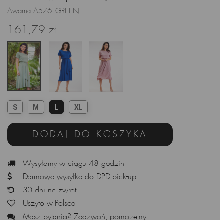
Awama A576_GREEN
161,79 zł
S
M
L
XL
DODAJ DO KOSZYKA
Wysyłamy w ciągu 48 godzin
Darmowa wysyłka do DPD pick-up
30 dni na zwrot
Uszyto w Polsce
Masz pytania? Zadzwoń, pomożemy