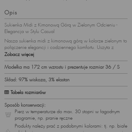
Opis
Sukienka Midi z Kimonową Górą w Zielonym Odcieniu -
Elegancja w Stylu Casual
Nasza sukienka midi z kimonową górą w kolorze zielonym to
połączenie elegancji i codziennego komfortu. Uszyta z
wysokogatunkowej wiskozy (95% wiskoza, 5% elastan), ta
Zobacz więcej
sukienka będzie doskonałym wyborem na letnie dni,
gwarantując zarówno styl, jak i przewiewność.
Modelka ma 172 cm wzrostu i prezentuje rozmiar 36 / S
Krótkie Kimonowe Rękawy i Dekolt w Łódkę - Subtelne Detale
Skład: 97% wiskoza, 3% elastan
Sukienka posiada krótkie rękawy w stylu kimonowym,
dodając delikatności i oryginalności. Dekolt w łódkę
Tabela rozmiarów
podkreśla szyję, nadając całości subtelności i kobiecego
uroku.
Sposób konserwacji:
Pierz w temperaturze do max. 30 stopni w łagodnym
Szarfy na Bokach - Indywidualny Styl na Wyciągnięcie Ręki
programie, np. pranie ręczne
Doszyte szarfy po bokach sukienki pozwalają na stworzenie
Produkty należy prać z podobnymi kolorami: tj. np. białe
indywidualnego looku. Możesz zawiązać je z przodu lub z