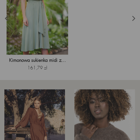
Kimonowa sukienka midi z...
Cena
161,79 zł